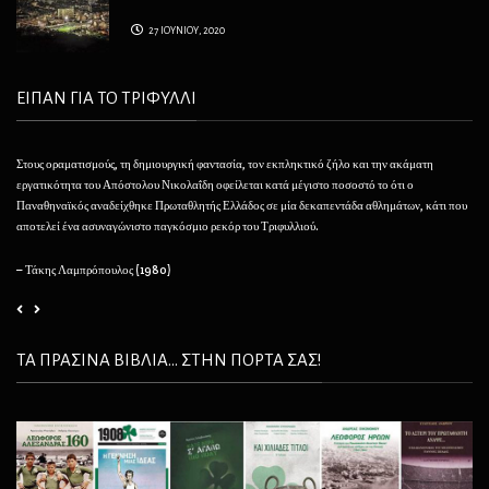
27 ΙΟΥΝΙΟΥ, 2020
ΕΙΠΑΝ ΓΙΑ ΤΟ ΤΡΙΦΥΛΛΙ
Στους οραματισμούς, τη δημιουργική φαντασία, τον εκπληκτικό ζήλο και την ακάματη
Θέλ
εργατικότητα του Απόστολου Νικολαΐδη οφείλεται κατά μέγιστο ποσοστό το ότι ο
φαί
Παναθηναϊκός αναδείχθηκε Πρωταθλητής Ελλάδος σε μία δεκαπεντάδα αθλημάτων, κάτι που
να 
αποτελεί ένα ασυναγώνιστο παγκόσμιο ρεκόρ του Τριφυλλιού.
– 
– Τάκης Λαμπρόπουλος (1980)
ΤΑ ΠΡΑΣΙΝΑ ΒΙΒΛΙΑ... ΣΤΗΝ ΠΟΡΤΑ ΣΑΣ!