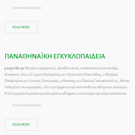
PANATHINAIKOS PEDIA
READ MORE
ΠΑΝΑΘΗΝΑΪΚΗ ΕΓΚΥΚΛΟΠΑΙΔΕΙΑ
paopedia.gr Μεγάλοι οραματιστές, φίλαθλοι αγνοί, αποφασιστικοί και συνάμα,
δυναμικοί, όπως ο Γιώργος Καλαφάτης κι ο Απόστολος Νικολαΐδης, ο Μιχάλης
Παπάζογλου κι ο Λουκάς Πανουργιάς, ο Θανάσης κι ο Παύλος Γιαννακόπουλος, έθεσαν
τα θεμέλια του κορυφαίου, πλέν επιτυχημένου και πολυσύνθετου αθλητικού συλλόγου.
Καλλιέργησαν περισσότερα από τριάντα αθλήματα, κατέκτησαν αμέτρητα τρόπαια και
PANATHINAIKOS PEDIA
READ MORE