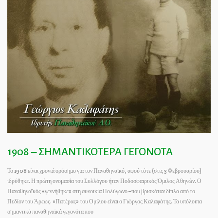
1908 – ΣΗΜΑΝΤΙΚΟΤΕΡΑ ΓΕΓΟΝΟΤΑ
Το 1908 είναι χρονιά ορόσημο για τον Παναθηναϊκό, αφού τότε (στις 3 Φεβρουαρίου)
ιδρύθηκε. Η πρώτη ονομασία του Συλλόγου ήταν Ποδοσφαιρικός Όμιλος Αθηνών. Ο
Παναθηναϊκός «γεννήθηκε» στη συνοικία Πολύγωνο –που βρισκόταν δίπλα από το
Πεδίον του Άρεως. «Πατέρας» του Ομίλου είναι ο Γιώργος Καλαφάτης. Τα υπόλοιπα
σημαντικά παναθηναϊκά γεγονότα που