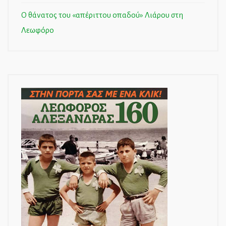
Ο θάνατος του «απέριττου οπαδού» Λιάρου στη
Λεωφόρο