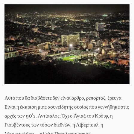
Αυτό που θα διαβάσετε δεν είναι άρθρο, ρεπορτάζ, έρευνα.
Είναι η έκκριση μιας ασυνείδητης ουσίας που γεννήθηκε στις
αρχές των 90’s. Αντίπαλος; Όχι ο Άγιαξ του Κρόιφ, η
Γιουβέντους των τόσων διεθνών, η Λίβερπουλ, η
Μπαρτσελόνα…, αλλά ο Πανελευσινιακός!