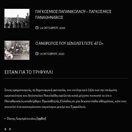
ΠΑΓΚΟΣΜΙΟΣ ΠΑΠΑΝΙΚΟΛΑΟΥ – ΠΑΓΚΟΣΜΙΟΣ
ΠΑΝΑΘΗΝΑΪΚΟΣ
24 ΟΚΤΩΒΡΙΟΥ, 2020
Ο ΑΝΘΡΩΠΟΣ ΠΟΥ ΔΕΝ ΕΛΕΓΕ ΠΟΤΕ «ΕΓΩ»
15 ΟΚΤΩΒΡΙΟΥ, 2020
ΕΙΠΑΝ ΓΙΑ ΤΟ ΤΡΙΦΥΛΛΙ
Στους οραματισμούς, τη δημιουργική φαντασία, τον εκπληκτικό ζήλο και την ακάματη
Θέλ
εργατικότητα του Απόστολου Νικολαΐδη οφείλεται κατά μέγιστο ποσοστό το ότι ο
φαί
Παναθηναϊκός αναδείχθηκε Πρωταθλητής Ελλάδος σε μία δεκαπεντάδα αθλημάτων, κάτι που
να 
αποτελεί ένα ασυναγώνιστο παγκόσμιο ρεκόρ του Τριφυλλιού.
– 
– Τάκης Λαμπρόπουλος (1980)