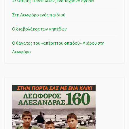
«Σωτήρης Πανταλέων, ένα 16χρονο αγόρι»
Στη Λεωφόρο ενός παιδιού
Ο διαβολάκος των γηπέδων
Ο θάνατος του «απέριττου οπαδού» Λιάρου στη
Λεωφόρο