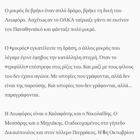
Ο μικρός δε βρήκε έναν απλό δρόμο, βρήκε τη δική του
Λεωφόρο. Ασχέτως αν το ΟΑΚΑ ταίριαζε γάντι σε εκείνον
τον Παναθηναϊκό και φάνταζε πολύ μικρό.
Ο «μικρός» εγκατέλειπε τη δράση, ο άλλος μικρός που
λέγαμε έγινε έφηβος την κατάλληλη στιγμή. Όταν το
«τριφύλλι» επέστρεφε στις ρίζες του. Και μαζί με τους φίλους
του δεν έχανε αγώνα. Με ιστορίες που γράφονται, αλλά δεν
είναι της παρούσης. Και ιστορίες που δεν γράφονται, αλλά…
παραγράφονται.
Η Λεωφόρος είναι ο Καλαφάτης και ο Νικολαΐδης. Ο
Μεσσάρης και ο Μηγιάκης. Ο αδικοχαμένος στο γήπεδο
Δικαιόπουλος και στον πόλεμο Πιερράκος. Η 8η Οκτωβρίου