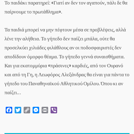
Το παιδάκι παρατηρεί: «Γιατί αν δεν τον αγαπούν, πάλι δε θα
παίρνουμε το πρωτάθλημα».
Τα παιδιά μπορεί να μην πέφτουν μέσα σε προβλέψεις, αλλά
λένε την αλήθεια. Το γήπεδο δεν παίζει μπάλα, ούτε θα
προσελκύει χιλιάδες φιλάθλους αν οι ποδοσφαιριστές δεν
αποδίδουν όμορφο θέαμα. Το γήπεδο γεννά συναισθήματα.
Και για εκατομμύρια «πράσινες» καρδιές, από τον Ουρανό
και από τη Γη, η Λεωφόρος Αλεξάνδρας θα είναι για πάντα το
γήπεδο του Παναθηναϊκού Αθλητικού Ομίλου. Όπου κι αν
παίζει…
Facebook
Twitter
Copy
Messenger
Print
Viber
Link