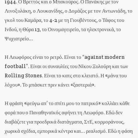
1944. Ο Βρεττός και ο Μπακούρος. Ο Πανάκης με τον
Λινοξυλάκη, ο Λουκανίδης, ο Δομάζος με τον Αντωνιάδη, το
γκολ του Καμάρα, το 4-2 με τη Γιουβέντους, ο Τάφος του
Ινδού, η Θύρα 13, το Οινομαγειρείο, τα ηλεκτρονικά, το
Ψυχιατρείο…
Η Λεωφόρος είναι το ρετρό. Είναι το “against modern
football”. Είναι οι συναυλίες του Νίκου Ξυλούρη και των
Rolling Stones. Είναι το κατς στο κλειστό. Η «μάνα του
λόχου». Το μπάσκετ πριν κάνει «ξαστεριά».
Η φράση «φεύγω απ’ το σπίτι μου το πατρικό» κολλάει κάθε
φορά που ο Παναθηναϊκός αφήνει τη Λεωφόρο. Εδώ δεν
διαβάζετε για προεδρικά διατάγματα, ΣτΕ, κορμοράνους,
χωρικά σχέδια, εμπορικά κέντρα και… ρεαλισμό. Εδώ η φάση