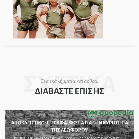
ΣΧΕΤΙΚΑ
Σχετικά λήμματα και άρθρα.
ΔΙΑΒΑΣΤΕ ΕΠΙΣΗΣ
ΑΠΟΚΛΕΙΣΤΙΚΟ: ΕΓΓΡΑΦΑ-ΦΩΤΙΑ ΓΙΑ ΤΗΝ ΚΥΡΙΟΤΗΤΑ
ΤΗΣ ΛΕΩΦΟΡΟΥ
FEATURED
,
ΑΝΑΘΕΩΡΗΣΕΙΣ
,
ΑΝΤΙ-ΠΡΟΠΑΓΑΝΔΑ
,
ΛΕΩΦΟΡΟΣ
,
ΠΑΡΑΓΟΝΤΕΣ