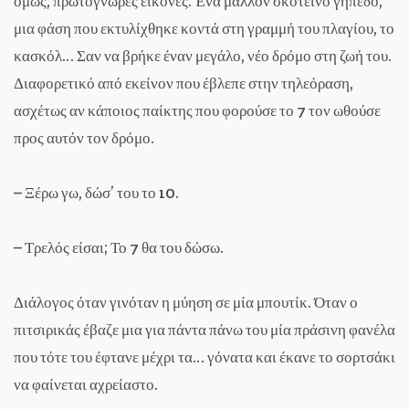
όμως, πρωτόγνωρες εικόνες. Ένα μάλλον σκοτεινό γήπεδο,
μια φάση που εκτυλίχθηκε κοντά στη γραμμή του πλαγίου, το
κασκόλ… Σαν να βρήκε έναν μεγάλο, νέο δρόμο στη ζωή του.
Διαφορετικό από εκείνον που έβλεπε στην τηλεόραση,
ασχέτως αν κάποιος παίκτης που φορούσε το 7 τον ωθούσε
προς αυτόν τον δρόμο.
– Ξέρω γω, δώσ’ του το 10.
– Τρελός είσαι; Το 7 θα του δώσω.
Διάλογος όταν γινόταν η μύηση σε μία μπουτίκ. Όταν ο
πιτσιρικάς έβαζε μια για πάντα πάνω του μία πράσινη φανέλα
που τότε του έφτανε μέχρι τα… γόνατα και έκανε το σορτσάκι
να φαίνεται αχρείαστο.