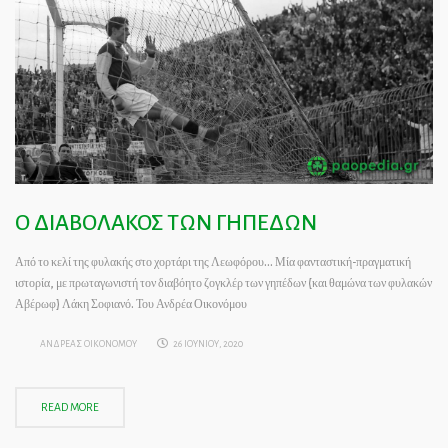
Ο ΔΙΑΒΟΛΑΚΟΣ ΤΩΝ ΓΗΠΕΔΩΝ
Από το κελί της φυλακής στο χορτάρι της Λεωφόρου… Μία φανταστική-πραγματική
ιστορία, με πρωταγωνιστή τον διαβόητο ζογκλέρ των γηπέδων (και θαμώνα των φυλακών
Αβέρωφ) Λάκη Σοφιανό. Του Ανδρέα Οικονόμου
ΑΝΔΡΕΑΣ ΟΙΚΟΝΟΜΟΥ
26 ΙΟΥΝΙΟΥ, 2020
READ MORE