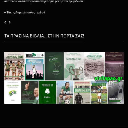
αποτελεί ένα ασυναγώνιστο παγκόσμιο ρεκόρ του Τριφυλλιού.
– 
– Τάκης Λαμπρόπουλος (1980)
ΤΑ ΠΡΑΣΙΝΑ ΒΙΒΛΙΑ... ΣΤΗΝ ΠΟΡΤΑ ΣΑΣ!