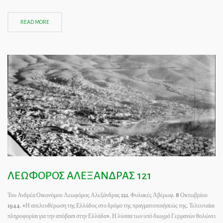
READ MORE
ΛΕΩΦΟΡΟΣ ΑΛΕΞΑΝΔΡΑΣ 121
Του Ανδρέα Οικονόμου Λεωφόρος Αλεξάνδρας 121. Φυλακές Αβέρωφ. 8 Οκτωβρίου
1944. «Η απελευθέρωση της Ελλάδος στο δρόμο της πραγματοποιήσεώς της. Τελευταίαι
πληροφορίαι για την απόβασι στην Ελλάδα». Η λύσσα των υπό διωγμό Γερμανών θολώνει