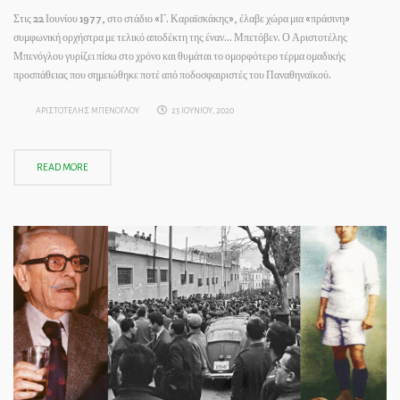
Στις 22 Ιουνίου 1977, στο στάδιο «Γ. Καραϊσκάκης», έλαβε χώρα μια «πράσινη»
συμφωνική ορχήστρα με τελικό αποδέκτη της έναν… Μπετόβεν. Ο Αριστοτέλης
Μπενόγλου γυρίζει πίσω στο χρόνο και θυμάται το ομορφότερο τέρμα ομαδικής
προσπάθειας που σημειώθηκε ποτέ από ποδοσφαιριστές του Παναθηναϊκού.
ΑΡΙΣΤΟΤΕΛΗΣ ΜΠΕΝΟΓΛΟΥ
25 ΙΟΥΝΙΟΥ, 2020
READ MORE