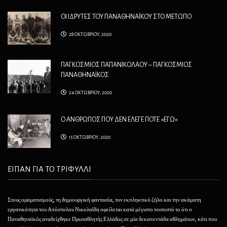
ΟΙ ΙΔΡΥΤΕΣ ΤΟΥ ΠΑΝΑΘΗΝΑΪΚΟΥ ΣΤΟ ΜΕΤΩΠΟ
28 ΟΚΤΩΒΡΙΟΥ, 2020
ΠΑΓΚΟΣΜΙΟΣ ΠΑΠΑΝΙΚΟΛΑΟΥ – ΠΑΓΚΟΣΜΙΟΣ
ΠΑΝΑΘΗΝΑΪΚΟΣ
24 ΟΚΤΩΒΡΙΟΥ, 2020
Ο ΑΝΘΡΩΠΟΣ ΠΟΥ ΔΕΝ ΕΛΕΓΕ ΠΟΤΕ «ΕΓΩ»
15 ΟΚΤΩΒΡΙΟΥ, 2020
ΕΙΠΑΝ ΓΙΑ ΤΟ ΤΡΙΦΥΛΛΙ
Στους οραματισμούς, τη δημιουργική φαντασία, τον εκπληκτικό ζήλο και την ακάματη
Θέλ
εργατικότητα του Απόστολου Νικολαΐδη οφείλεται κατά μέγιστο ποσοστό το ότι ο
φαί
Παναθηναϊκός αναδείχθηκε Πρωταθλητής Ελλάδος σε μία δεκαπεντάδα αθλημάτων, κάτι που
να 