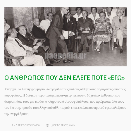
Ο ΑΝΘΡΩΠΟΣ ΠΟΥ ΔΕΝ ΕΛΕΓΕ ΠΟΤΕ «ΕΓΩ»
Υπάρχει μία λεπτή γραμμή που διαχωρίζει τους καλούς αθλητικούς παράγοντες από τους
κορυφαίους. Η δεύτερη περίπτωση είναι οι –μετρημένοι στα δάχτυλα– άνθρωποι που
άφησαν πίσω τους μία τεράστια κληρονομιά στους φιλάθλους, που αφιέρωσαν όλο τους
τον βίο στην πρόοδο του ελληνικού αθλητισμού· είναι εκείνοι που προτού εγκαταλείψουν
την ενεργό δράση
ΑΝΔΡΕΑΣ ΟΙΚΟΝΟΜΟΥ
15 ΟΚΤΩΒΡΙΟΥ, 2020