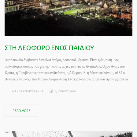
ΣΤΗ ΛΕΩΦΟΡΟ ΕΝΟΣ ΠΑΙΔΙΟΥ
Αυτό που θα διαβάσετε δεν είναι άρθρο, ρεπορτάζ, έρευνα. Είναι η έκκριση μιας
ασυνείδητης ουσίας που γεννήθηκε στις αρχές των 90’s. Αντίπαλος; Όχι ο Άγιαξ του
Κρόιφ, η Γιουβέντους των τόσων διεθνών, η Λίβερπουλ, η Μπαρτσελόνα…, αλλά ο
Πανελευσινιακός! Του Μάνου Ανδρουλάκη Ένα κασκόλ από αυτά που είχαν αρχίσει να
ΜΑΝΟΣ ΑΝΔΡΟΥΛΑΚΗΣ
27 ΙΟΥΝΙΟΥ, 2020
READ MORE