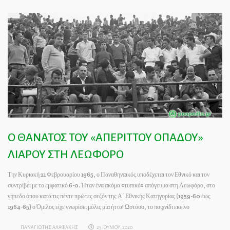
Ο ΘΑΝΑΤΟΣ ΤΟΥ «ΑΠΕΡΙΤΤΟΥ ΟΠΑΔΟΥ»
ΛΙΑΡΟΥ ΣΤΗ ΛΕΩΦΟΡΟ
Την Κυριακή 21 Φεβρουαρίου 1965, ο Παναθηναϊκός υποδέχεται τον Εθνικό και τον
συντρίβει με το εμφατικό 6-0. Ήταν ένα ακόμα «τυπικό» απόγευμα στη Λεωφόρο, στο
γήπεδο όπου κατά τις πέντε πρώτες σεζόν της Α΄ Εθνικής Κατηγορίας (1959-60 έως
1964-65) ο Όμιλος είχε γνωρίσει μόλις μία ήττα! Ωστόσο, το παιχνίδι εκείνο
ΠΑΝΑΓΙΩΤΗΣ ΑΛΑΦΑΚΗΣ
25 ΙΟΥΝΙΟΥ, 2020