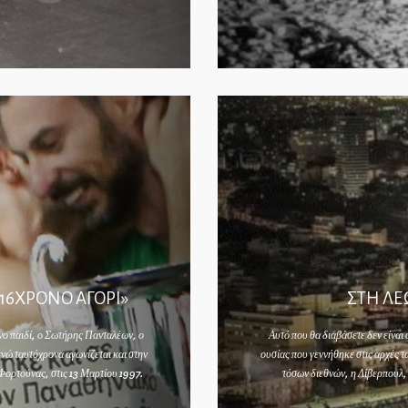
16ΧΡΟΝΟ ΑΓΟΡΙ»
ΣΤΗ ΛΕ
νο παιδί, ο Σωτήρης Πανταλέων, ο
Αυτό που θα διαβάσετε δεν είναι
 ενώ ταυτόχρονα αγωνίζεται και στην
ουσίας που γεννήθηκε στις αρχές τ
Φορτούνας, στις 13 Μαρτίου 1997.
τόσων διεθνών, η Λίβερπουλ
 Παναθηναϊκού κρούει
Ανδρουλάκη Έν