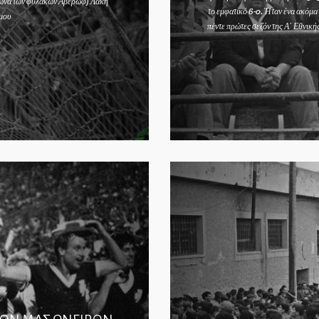
αμώνα των φυλακών Αβέρωφ) Λάκη
το εμφατικό 6-0. Ήταν ένα ακόμα
όμου
πέντε πρώτες σεζόν της Α΄ Εθνική
μόλις μ