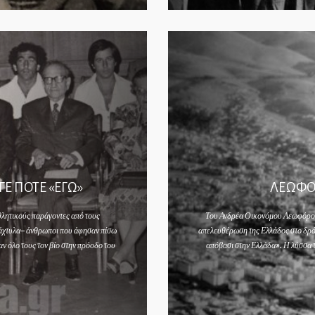
Ε ΠΟΤΕ «ΕΓΩ»
ΛΕΩΦΟ
θλητικούς παράγοντες από τους
Του Ανδρέα Οικονόμου Λεωφόρος
δάχτυλα– άνθρωποι που άφησαν πίσω
απελευθέρωση της Ελλάδος στο δρόμ
ν όλο τους τον βίο στην πρόοδο του
απόβασι στην Ελλάδα». Η λύσσα 
ταλείψουν την ενεργό δράση
τυχαία ομήρους από το κολασ