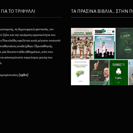
 ΓΙΑ ΤΟ ΤΡΙΦΥΛΛΙ
ΤΑ ΠΡΑΣΙΝΑ ΒΙΒΛΙΑ... ΣΤΗΝ 
ματισμούς, τη δημιουργική φαντασία, τον
Θέλουμε να φτιάξουμε τον Παναθηναϊκό μας σαν ένα
ό ζήλο και την ακάματη εργατικότητα του
τεράστιο, αφάνταστο φάρο που να φαίνεται από τα
 Νικολαΐδη οφείλεται κατά μέγιστο ποσοστό
πέρατα της ελληνικής οικουμένης και που να προσελκ
Παναθηναϊκός αναδείχθηκε Πρωταθλητής
με την αίγλη του και να καθοδηγεί την νεότητα εις του
ε μία δεκαπεντάδα αθλημάτων, κάτι που
μεγάλους κόλπους του.
ένα ασυναγώνιστο παγκόσμιο ρεκόρ του
ύ.
– Μιχάλης Παπάζογλου (1929)
Λαμπρόπουλος (1980)