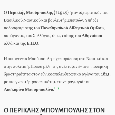
Ο
Περικλής Μπούμπουλης
(† 1945) ήταν αξιωματικός του
Βασιλικού Ναυτικού και βουλευτής Σπετσών. Υπήρξε
ποδοσφαιριστής του
Παναθηναϊκού Αθλητικού Ομίλου
,
παράγοντας του Συλλόγου, όπως επίσης του
Αθηναϊκού
αλλά και της
Ε.Π.Ο
.
Η οικογένεια Μπούμπουλη είχε παράδοση στο Ναυτικό και
στην πολιτική. Πολλά μέλη της ανέπτυξαν έντονη πολεμική
δραστηριότητα στον εθνικοαπελευθερωτικό αγώνα του 1821,
με πιο γνωστή προσωπικότητα την προγιαγιά του
1
2
Λασκαρίνα Μπουμπουλίνα.
Ο ΠΕΡΙΚΛΗΣ ΜΠΟΥΜΠΟΥΛΗΣ ΣΤΟΝ