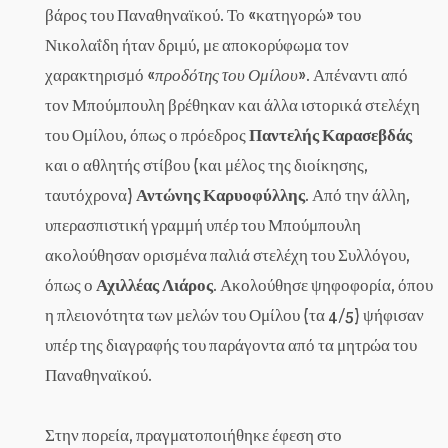
βάρος του Παναθηναϊκού. Το «κατηγορώ» του
Νικολαΐδη ήταν δριμύ, με αποκορύφωμα τον
χαρακτηρισμό «
προδότης του Ομίλου
». Απέναντι από
τον Μπούμπουλη βρέθηκαν και άλλα ιστορικά στελέχη
του Ομίλου, όπως ο πρόεδρος
Παντελής Καρασεβδάς
και ο αθλητής στίβου (και μέλος της διοίκησης,
ταυτόχρονα)
Αντώνης Καρυοφύλλης
. Από την άλλη,
υπερασπιστική γραμμή υπέρ του Μπούμπουλη
ακολούθησαν ορισμένα παλιά στελέχη του Συλλόγου,
όπως ο
Αχιλλέας Λιάρος
. Ακολούθησε ψηφοφορία, όπου
η πλειονότητα των μελών του Ομίλου (τα 4/5) ψήφισαν
υπέρ της διαγραφής του παράγοντα από τα μητρώα του
Παναθηναϊκού.
Στην πορεία, πραγματοποιήθηκε έφεση στο