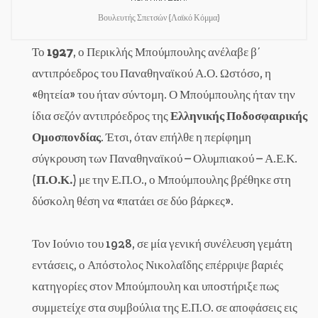
Βουλευτής Σπετσών (Λαϊκό Κόμμα)
Το
1927
, ο Περικλής Μπούμπουλης ανέλαβε β΄
αντιπρόεδρος του Παναθηναϊκού Α.Ο. Ωστόσο, η
«θητεία» του ήταν σύντομη. Ο Μπούμπουλης ήταν την
ίδια σεζόν αντιπρόεδρος της
Ελληνικής Ποδοσφαιρικής
Ομοσπονδίας
. Έτσι, όταν επήλθε η περίφημη
σύγκρουση των Παναθηναϊκού – Ολυμπιακού – Α.Ε.Κ.
(
Π.Ο.Κ.
) με την Ε.Π.Ο., ο Μπούμπουλης βρέθηκε στη
δύσκολη θέση να «πατάει σε δύο βάρκες».
Τον Ιούνιο του 1928, σε μία γενική συνέλευση γεμάτη
εντάσεις, ο Απόστολος Νικολαΐδης επέρριψε βαριές
κατηγορίες στον Μπούμπουλη και υποστήριξε πως
συμμετείχε στα συμβούλια της Ε.Π.Ο. σε αποφάσεις εις