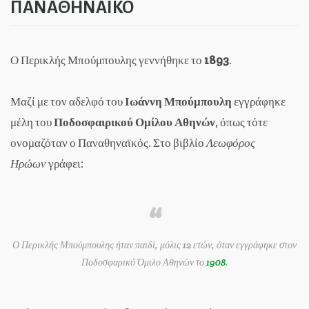
ΠΑΝΑΘΗΝΑΪΚΟ
Ο Περικλής Μπούμπουλης γεννήθηκε το
1893
.
Μαζί με τον αδελφό του
Ιωάννη Μπούμπουλη
εγγράφηκε
μέλη του
Ποδοσφαιρικού Ομίλου Αθηνών
, όπως τότε
ονομαζόταν ο Παναθηναϊκός. Στο βιβλίο
Λεωφόρος
Ηρώων
γράφει:
Ο Περικλής Μπούμπουλης ήταν παιδί, μόλις 12 ετών, όταν εγγράφηκε στον
Ποδοσφαρικό Όμιλο Αθηνών το
1908
.