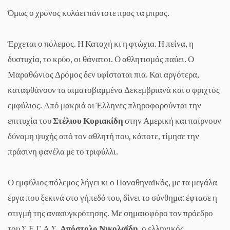
Όμως ο χρόνος κυλάει πάντοτε προς τα μπρος.
Έρχεται ο πόλεμος. Η Κατοχή κι η φτώχια. Η πείνα, η
δυστυχία, το κρύο, οι θάνατοι. Ο αθλητισμός παύει. Ο
Μαραθώνιος Δρόμος δεν υφίσταται πια. Και αργότερα,
καταφθάνουν τα αιματοβαμμένα Δεκεμβριανά και ο φριχτός
εμφύλιος. Από μακριά οι Έλληνες πληροφορούνται την
επιτυχία του
Στέλιου Κυριακίδη
στην Αμερική και παίρνουν
δύναμη ψυχής από τον αθλητή που, κάποτε, τίμησε την
πράσινη φανέλα με το τριφύλλι.
Ο εμφύλιος πόλεμος λήγει κι ο Παναθηναϊκός, με τα μεγάλα
έργα που ξεκινά στο γήπεδό του, δίνει το σύνθημα: έφτασε η
στιγμή της ανασυγκρότησης. Με σημαιοφόρο τον πρόεδρο
του Σ.Ε.Γ.Α.Σ.
Απόστολο Νικολαΐδη
, ο ελληνικός