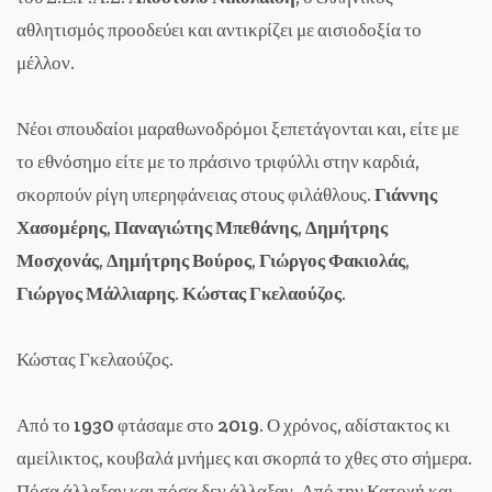
αθλητισμός προοδεύει και αντικρίζει με αισιοδοξία το
μέλλον.
Νέοι σπουδαίοι μαραθωνοδρόμοι ξεπετάγονται και, είτε με
το εθνόσημο είτε με το πράσινο τριφύλλι στην καρδιά,
σκορπούν ρίγη υπερηφάνειας στους φιλάθλους.
Γιάννης
Χασομέρης
,
Παναγιώτης Μπεθάνης
,
Δημήτρης
Μοσχονάς
,
Δημήτρης Βούρος
,
Γιώργος Φακιολάς
,
Γιώργος Μάλλιαρης
.
Κώστας Γκελαούζος
.
Κώστας Γκελαούζος.
Από το 1930 φτάσαμε στο 2019. Ο χρόνος, αδίστακτος κι
αμείλικτος, κουβαλά μνήμες και σκορπά το χθες στο σήμερα.
Πόσα άλλαξαν και πόσα δεν άλλαξαν. Από την Κατοχή και