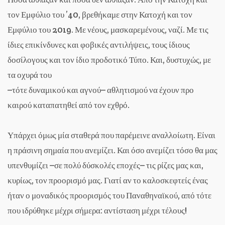
τον Εμφύλιο του ’40, βρεθήκαμε στην Κατοχή και τον
Εμφύλιο του 2019. Με νέους, μασκαρεμένους, ναζί. Με τις
ίδιες επικίνδυνες και φοβικές αντιλήψεις, τους ίδιους
δοσίλογους και τον ίδιο προδοτικό Τύπο. Και, δυστυχώς, με
τα οχυρά του
–τότε δυναμικού και αγνού– αθλητισμού να έχουν προ
καιρού καταπατηθεί από τον εχθρό.
Υπάρχει όμως μία σταθερά που παρέμεινε αναλλοίωτη. Είναι
η πράσινη σημαία που ανεμίζει. Και όσο ανεμίζει τόσο θα μας
υπενθυμίζει –σε πολύ δύσκολές εποχές– τις ρίζες μας και,
κυρίως, τον προορισμό μας. Γιατί αν το καλοσκεφτείς ένας
ήταν ο μοναδικός προορισμός του Παναθηναϊκού, από τότε
που ιδρύθηκε μέχρι σήμερα: αντίσταση μέχρι τέλους!