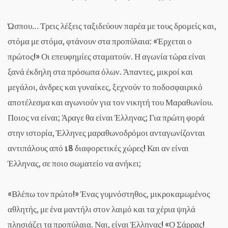
Ώσπου… Τρεις λέξεις ταξιδεύουν παρέα με τους δρομείς και,
στόμα με στόμα, φτάνουν στα προπύλαια: «Έρχεται ο
πρώτος!» Οι επευφημίες σταματούν. Η αγωνία τώρα είναι
ξανά έκδηλη στα πρόσωπα όλων. Άπαντες, μικροί και
μεγάλοι, άνδρες και γυναίκες, ξεχνούν το ποδοσφαιρικό
αποτέλεσμα και αγωνιούν για τον νικητή του Μαραθωνίου.
Ποιος να είναι; Άραγε θα είναι Έλληνας; Για πρώτη φορά
στην ιστορία, Έλληνες μαραθωνοδρόμοι ανταγωνίζονται
αντιπάλους από 18 διαφορετικές χώρες! Και αν είναι
Έλληνας, σε ποιο σωματείο να ανήκει;
«Βλέπω τον πρώτο!» Ένας γυμνόστηθος, μικροκαμωμένος
αθλητής, με ένα μαντήλι στον λαιμό και τα χέρια ψηλά
πλησιάζει τα προπύλαια. Ναι, είναι Έλληνας! «Ο Σάρρας!