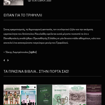
15 ΟΚΤΩΒΡΙΟΥ, 2020
ΕΙΠΑΝ ΓΙΑ ΤΟ ΤΡΙΦΥΛΛΙ
Στους οραματισμούς, τη δημιουργική φαντασία, τον εκπληκτικό ζήλο και την ακάματη
Θέλ
εργατικότητα του Απόστολου Νικολαΐδη οφείλεται κατά μέγιστο ποσοστό το ότι ο
φαί
Παναθηναϊκός αναδείχθηκε Πρωταθλητής Ελλάδος σε μία δεκαπεντάδα αθλημάτων, κάτι που
να 
αποτελεί ένα ασυναγώνιστο παγκόσμιο ρεκόρ του Τριφυλλιού.
– 
– Τάκης Λαμπρόπουλος (1980)
ΤΑ ΠΡΑΣΙΝΑ ΒΙΒΛΙΑ... ΣΤΗΝ ΠΟΡΤΑ ΣΑΣ!