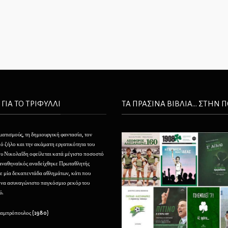
 ΓΙΑ ΤΟ ΤΡΙΦΥΛΛΙ
ΤΑ ΠΡΑΣΙΝΑ ΒΙΒΛΙΑ... ΣΤΗΝ 
ματισμούς, τη δημιουργική φαντασία, τον
Θέλουμε να φτιάξουμε τον Παναθηναϊκό μας σαν ένα
ό ζήλο και την ακάματη εργατικότητα του
τεράστιο, αφάνταστο φάρο που να φαίνεται από τα
 Νικολαΐδη οφείλεται κατά μέγιστο ποσοστό
πέρατα της ελληνικής οικουμένης και που να προσελκ
Παναθηναϊκός αναδείχθηκε Πρωταθλητής
με την αίγλη του και να καθοδηγεί την νεότητα εις του
ε μία δεκαπεντάδα αθλημάτων, κάτι που
μεγάλους κόλπους του.
ένα ασυναγώνιστο παγκόσμιο ρεκόρ του
ύ.
– Μιχάλης Παπάζογλου (1929)
Λαμπρόπουλος (1980)