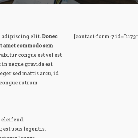
 adipiscing elit.
Donec
[contact-form-7 id=”1173″
sit amet commodo sem
rabitur congue est vel est
c in neque gravida est
eger sed mattis arcu, id
u congue rutrum
 eleifend.
 est usus legentis.
ctores legere.