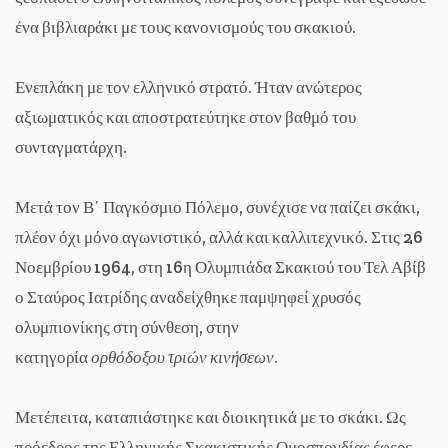
ένα βιβλιαράκι με τους κανονισμούς του σκακιού.
Ενεπλάκη με τον ελληνικό στρατό. Ήταν ανώτερος
αξιωματικός και αποστρατεύτηκε στον βαθμό του
συνταγματάρχη.
Μετά τον Β΄ Παγκόσμιο Πόλεμο, συνέχισε να παίζει σκάκι,
πλέον όχι μόνο αγωνιστικό, αλλά και καλλιτεχνικό. Στις 26
Νοεμβρίου 1964, στη 16η Ολυμπιάδα Σκακιού του Τελ Αβίβ
ο Σταύρος Ιατρίδης αναδείχθηκε παμψηφεί χρυσός
ολυμπιονίκης στη σύνθεση, στην
κατηγορία
ορθόδοξου τριών κινήσεων
.
Μετέπειτα, καταπιάστηκε και διοικητικά με το σκάκι. Ως
πρόεδρος της Ελληνικής Σκακιστικής Ομοσπονδίας έφερε