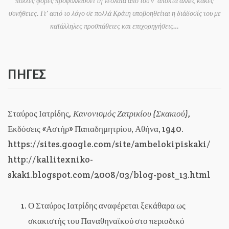
πολλές φορές προφυλλάσσει τη νεολαία από του ν’ αποκτά άλλες κακές
συνήθειες. Γι’ αυτό το λόγο σε πολλά Κράτη υποβοηθείται η διάδοσίς του με
κατάλληλες προσπάθειες και επιχορηγήσεις…
ΠΗΓΕΣ
Σταύρος Ιατρίδης
,
Κανονισμός Ζατρικίου (Σκακιού)
,
Εκδόσεις
«
Αστήρ» Παπαδημητρίου, Αθήνα, 1940.
https://sites.google.com/site/ambelokipiskaki/
http://kallitexniko-
skaki.blogspot.com/2008/03/blog-post_13.html
Ο Σταύρος Ιατρίδης αναφέρεται ξεκάθαρα ως
σκακιστής του Παναθηναϊκού στο περιοδικό