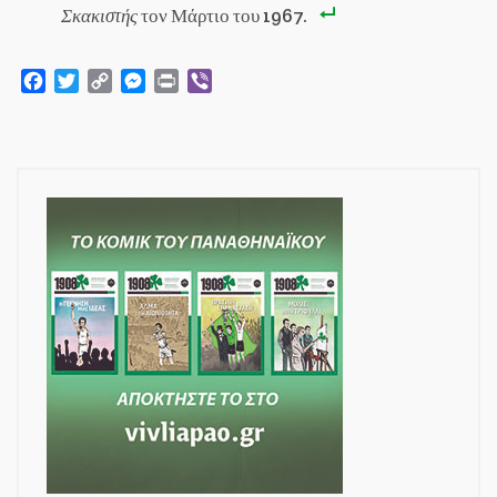
Σκακιστής
τον Μάρτιο του 1967.
Facebook
Twitter
Copy
Messenger
Print
Viber
Link