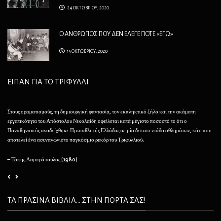
24 ΟΚΤΩΒΡΙΟΥ, 2020
Ο ΑΝΘΡΩΠΟΣ ΠΟΥ ΔΕΝ ΕΛΕΓΕ ΠΟΤΕ «ΕΓΩ»
15 ΟΚΤΩΒΡΙΟΥ, 2020
ΕΙΠΑΝ ΓΙΑ ΤΟ ΤΡΙΦΥΛΛΙ
Στους οραματισμούς, τη δημιουργική φαντασία, τον εκπληκτικό ζήλο και την ακάματη
Θέλ
εργατικότητα του Απόστολου Νικολαΐδη οφείλεται κατά μέγιστο ποσοστό το ότι ο
φαί
Παναθηναϊκός αναδείχθηκε Πρωταθλητής Ελλάδος σε μία δεκαπεντάδα αθλημάτων, κάτι που
να 
αποτελεί ένα ασυναγώνιστο παγκόσμιο ρεκόρ του Τριφυλλιού.
– 
– Τάκης Λαμπρόπουλος (1980)
ΤΑ ΠΡΑΣΙΝΑ ΒΙΒΛΙΑ... ΣΤΗΝ ΠΟΡΤΑ ΣΑΣ!