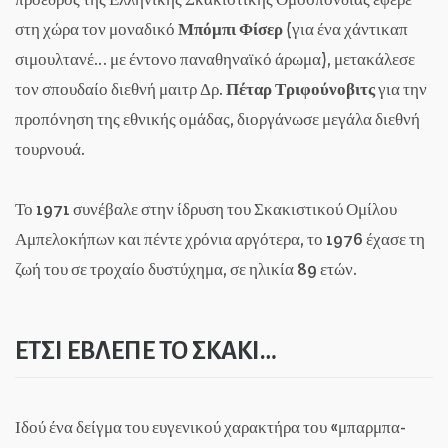
στη χώρα τον μοναδικό
Μπόμπι Φίσερ
(για ένα χάντικαπ
σιμουλτανέ… με έντονο παναθηναϊκό άρωμα), μετακάλεσε
τον σπουδαίο διεθνή μαιτρ Δρ.
Πέταρ Τριφούνοβιτς
για την
προπόνηση της εθνικής ομάδας, διοργάνωσε μεγάλα διεθνή
τουρνουά.
Το 1971 συνέβαλε στην ίδρυση του Σκακιστικού Ομίλου
Αμπελοκήπων και πέντε χρόνια αργότερα, το 1976 έχασε τη
ζωή του σε τροχαίο δυστύχημα, σε ηλικία 89 ετών.
ΕΤΣΙ ΕΒΛΕΠΕ ΤΟ ΣΚΑΚΙ…
Ιδού ένα δείγμα του ευγενικού χαρακτήρα του «μπαρμπα-