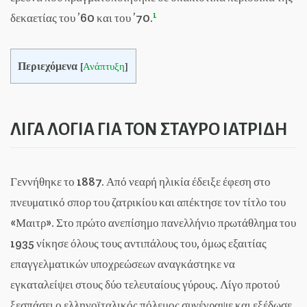
1
δεκαετίας του ’60 και του ’70.
Περιεχόμενα
[
Ανάπτυξη
]
ΛΙΓΑ ΛΟΓΙΑ ΓΙΑ ΤΟΝ ΣΤΑΥΡΟ ΙΑΤΡΙΔΗ
Γεννήθηκε το 1887. Από νεαρή ηλικία έδειξε έφεση στο
πνευματικό σπορ του ζατρικίου και απέκτησε τον τίτλο του
«Μαιτρ». Στο πρώτο ανεπίσημο πανελλήνιο πρωτάθλημα του
1935 νίκησε όλους τους αντιπάλους του, όμως εξαιτίας
επαγγελματικών υποχρεώσεων αναγκάστηκε να
εγκαταλείψει στους δύο τελευταίους γύρους. Λίγο προτού
ξεσπάσει ο ελληνοϊταλικός πόλεμος συνέγραψε και εξέδωσε