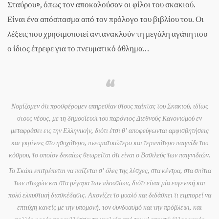
Σταύρου», όπως τον αποκαλούσαν οι φίλοι του σκακιού.
Είναι ένα απόσπασμα από τον πρόλογο του βιβλίου του. Οι
λέξεις που χρησιμοποιεί αντανακλούν τη μεγάλη αγάπη που
ο ίδιος έτρεφε για το πνευματικό άθλημα…
Νομίζομεν ότι προσφέρομεν υπηρεσίαν στους παίκτας του Σκακιού, ιδίως
στους νέους, με τη δημοσίευσι του παρόντος Διεθνούς Κανονισμού εν
μεταφράσει εις την Ελληνικήν, διότι έτσι θ’ αποφεύγωνται αμφισβητήσεις
και γκρίνιες στο ησυχότερο, πνευματικώτερο και τερπνότερο παιγνίδι του
κόσμου, το οποίον δικαίως θεωρείται ότι είναι ο Βασιλεύς των παιγνιδιών.
Το Σκάκι επιτρέπεται να παίζεται σ’ όλες της λέσχες, στα κέντρα, στα σπίτια
των πτωχών και στα μέγαρα των πλουσίων, διότι είναι μία ευγενική και
πολύ ελκυστική διασκέδασις. Ακονίζει το μυαλό και διδάσκει τι ειμπορεί να
επιτύχη κανείς με την υπομονή, τον συνδυασμό και την πρόβλεψι, και