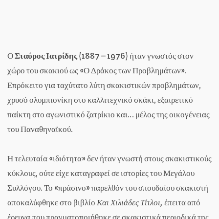
Ο
Σταύρος Ιατρίδης
(1887 – 1976) ήταν γνωστός στον
χώρο του σκακιού ως «Ο Δράκος των Προβλημάτων».
Επρόκειτο για ταχύτατο λύτη σκακιστικών προβλημάτων,
χρυσό ολυμπιονίκη στο καλλιτεχνικό σκάκι, εξαιρετικό
παίκτη στο αγωνιστικό ζατρίκιο και… μέλος της οικογένειας
του Παναθηναϊκού.
Η τελευταία «ιδιότητα» δεν ήταν γνωστή στους σκακιστικούς
κύκλους, ούτε είχε καταγραφεί σε ιστορίες του Μεγάλου
Συλλόγου. Το «πράσινο» παρελθόν του σπουδαίου σκακιστή
αποκαλύφθηκε στο βιβλίο
Και Χιλιάδες Τίτλοι,
έπειτα από
έρευνα που πραγματοποιήθηκε σε σκακιστικά περιοδικά της