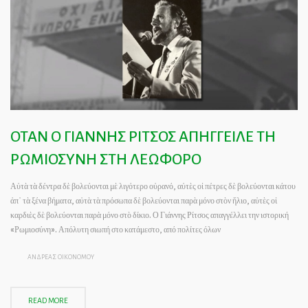
ΟΤΑΝ Ο ΓΙΑΝΝΗΣ ΡΙΤΣΟΣ ΑΠΗΓΓΕΙΛΕ ΤΗ
ΡΩΜΙΟΣΥΝΗ ΣΤΗ ΛΕΩΦΟΡΟ
Αὐτὰ τὰ δέντρα δὲ βολεύονται μὲ λιγότερο οὐρανό, αὐτὲς οἱ πέτρες δὲ βολεύονται κάτου
ἀπ᾿ τὰ ξένα βήματα, αὐτὰ τὰ πρόσωπα δὲ βολεύονται παρὰ μόνο στὸν ἥλιο, αὐτὲς οἱ
καρδιὲς δὲ βολεύονται παρὰ μόνο στὸ δίκιο. Ο Γιάννης Ρίτσος απαγγέλλει την ιστορική
«Ρωμιοσύνη». Απόλυτη σιωπή στο κατάμεστο, από πολίτες όλων
ΑΝΔΡΕΑΣ ΟΙΚΟΝΟΜΟΥ
READ MORE