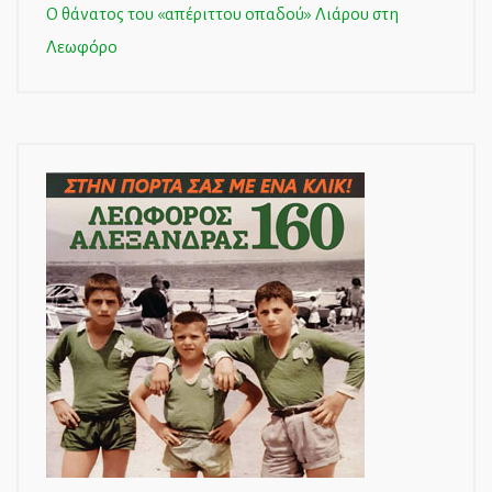
Ο θάνατος του «απέριττου οπαδού» Λιάρου στη
Λεωφόρο