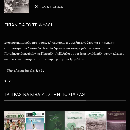
15 ΟΚΤΩΒΡΙΟΥ, 2020
ΕΙΠΑΝ ΓΙΑ ΤΟ ΤΡΙΦΥΛΛΙ
Στους οραματισμούς, τη δημιουργική φαντασία, τον εκπληκτικό ζήλο και την ακάματη
Θέλ
εργατικότητα του Απόστολου Νικολαΐδη οφείλεται κατά μέγιστο ποσοστό το ότι ο
φαί
Παναθηναϊκός αναδείχθηκε Πρωταθλητής Ελλάδος σε μία δεκαπεντάδα αθλημάτων, κάτι που
να 
αποτελεί ένα ασυναγώνιστο παγκόσμιο ρεκόρ του Τριφυλλιού.
– 
– Τάκης Λαμπρόπουλος (1980)
ΤΑ ΠΡΑΣΙΝΑ ΒΙΒΛΙΑ... ΣΤΗΝ ΠΟΡΤΑ ΣΑΣ!