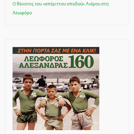
Ο θάνατος του «απέριττου οπαδού» Λιάρου στη
Λεωφόρο