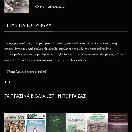
15 ΟΚΤΩΒΡΙΟΥ, 2020
ΕΙΠΑΝ ΓΙΑ ΤΟ ΤΡΙΦΥΛΛΙ
Στους οραματισμούς, τη δημιουργική φαντασία, τον εκπληκτικό ζήλο και την ακάματη
Θέλ
εργατικότητα του Απόστολου Νικολαΐδη οφείλεται κατά μέγιστο ποσοστό το ότι ο
φαί
Παναθηναϊκός αναδείχθηκε Πρωταθλητής Ελλάδος σε μία δεκαπεντάδα αθλημάτων, κάτι που
να 
αποτελεί ένα ασυναγώνιστο παγκόσμιο ρεκόρ του Τριφυλλιού.
– 
– Τάκης Λαμπρόπουλος (1980)
ΤΑ ΠΡΑΣΙΝΑ ΒΙΒΛΙΑ... ΣΤΗΝ ΠΟΡΤΑ ΣΑΣ!