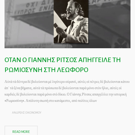
ΟΤΑΝ Ο ΓΙΑΝΝΗΣ ΡΙΤΣΟΣ ΑΠΗΓΓΕΙΛΕ ΤΗ
ΡΩΜΙΟΣΥΝΗ ΣΤΗ ΛΕΩΦΟΡΟ
Αὐτὰ τὰ δέντρα δὲ βολεύονται μὲ λιγότερο οὐρανό, αὐτὲς οἱ πέτρες δὲ βολεύονται κάτου
ἀπ᾿ τὰ ξένα βήματα, αὐτὰ τὰ πρόσωπα δὲ βολεύονται παρὰ μόνο στὸν ἥλιο, αὐτὲς οἱ
καρδιὲς δὲ βολεύονται παρὰ μόνο στὸ δίκιο. Ο Γιάννης Ρίτσος απαγγέλλει την ιστορική
«Ρωμιοσύνη». Απόλυτη σιωπή στο κατάμεστο, από πολίτες όλων
ΑΝΔΡΕΑΣ ΟΙΚΟΝΟΜΟΥ
READ MORE