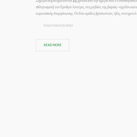
Σήμερα συμπληρώνονται 49 χρόνια από την ημέρα που ο Παναθηναϊκό
αθλητισμού) τον Ερυθρό Αστέρα, στη ρεβάνς της βαριάς –σχεδόν καταδ
ευρωπαϊκής διοργάνωσης. Οι δύο ομάδες βρίσκονταν, ήδη, στα ημιτ
PANATHINAIKOS PEDIA
READ MORE