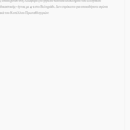
ς υποδεχόταν στη Λεωφόρο (το γήπεδο-κοιτίδα ολόκληρου του ελληνικού
ικαστικής– ήττας με 4-1 στο Βελιγράδι. Δεν επρόκειτο για οποιοδήποτε αγώνα
ελικά του Κυπέλλου Πρωταθλητριών: