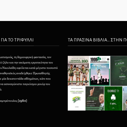
 ΓΙΑ ΤΟ ΤΡΙΦΥΛΛΙ
ΤΑ ΠΡΑΣΙΝΑ ΒΙΒΛΙΑ... ΣΤΗΝ 
ματισμούς, τη δημιουργική φαντασία, τον
Θέλουμε να φτιάξουμε τον Παναθηναϊκό μας σαν ένα
ό ζήλο και την ακάματη εργατικότητα του
τεράστιο, αφάνταστο φάρο που να φαίνεται από τα
 Νικολαΐδη οφείλεται κατά μέγιστο ποσοστό
πέρατα της ελληνικής οικουμένης και που να προσελκ
Παναθηναϊκός αναδείχθηκε Πρωταθλητής
με την αίγλη του και να καθοδηγεί την νεότητα εις του
ε μία δεκαπεντάδα αθλημάτων, κάτι που
μεγάλους κόλπους του.
ένα ασυναγώνιστο παγκόσμιο ρεκόρ του
ύ.
– Μιχάλης Παπάζογλου (1929)
Λαμπρόπουλος (1980)