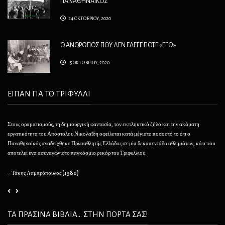
ΠΑΝΑΘΗΝΑΪΚΟΣ
24 ΟΚΤΩΒΡΙΟΥ, 2020
Ο ΑΝΘΡΩΠΟΣ ΠΟΥ ΔΕΝ ΕΛΕΓΕ ΠΟΤΕ «ΕΓΩ»
15 ΟΚΤΩΒΡΙΟΥ, 2020
ΕΙΠΑΝ ΓΙΑ ΤΟ ΤΡΙΦΥΛΛΙ
Στους οραματισμούς, τη δημιουργική φαντασία, τον εκπληκτικό ζήλο και την ακάματη
Θέλ
εργατικότητα του Απόστολου Νικολαΐδη οφείλεται κατά μέγιστο ποσοστό το ότι ο
φαί
Παναθηναϊκός αναδείχθηκε Πρωταθλητής Ελλάδος σε μία δεκαπεντάδα αθλημάτων, κάτι που
να 
αποτελεί ένα ασυναγώνιστο παγκόσμιο ρεκόρ του Τριφυλλιού.
– 
– Τάκης Λαμπρόπουλος (1980)
ΤΑ ΠΡΑΣΙΝΑ ΒΙΒΛΙΑ... ΣΤΗΝ ΠΟΡΤΑ ΣΑΣ!