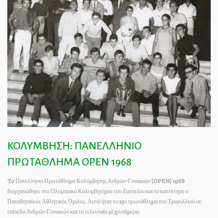
ΚΟΛΥΜΒΗΣΗ: ΠΑΝΕΛΛΗΝΙΟ
ΠΡΩΤΑΘΛΗΜΑ OPEN 1968
To Πανελλήνιο Πρωτάθλημα Κολύμβησης Ανδρών-Γυναικών (OPEN) 1968
διοργανώθηκε στο Ολυμπιακό Κολυμβητήριο του Ζαππείου και το κατέκτησε ο
Παναθηναϊκός Αθλητικός Όμιλος. Αυτό ήταν το 13ο πρωτάθλημα του Τριφυλλιού σε
επίπεδο Ανδρών-Γυναικών και το τελευταίο μέχρι σήμερα.