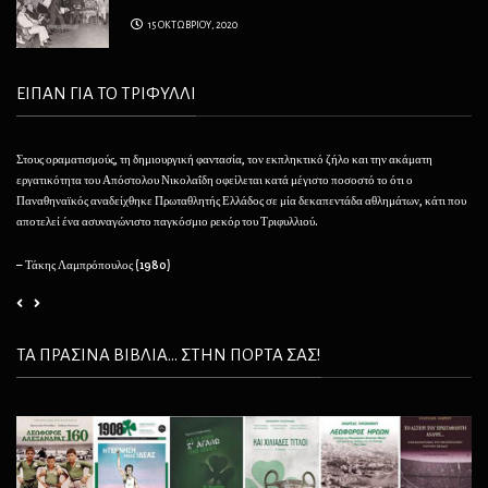
15 ΟΚΤΩΒΡΙΟΥ, 2020
ΕΙΠΑΝ ΓΙΑ ΤΟ ΤΡΙΦΥΛΛΙ
Στους οραματισμούς, τη δημιουργική φαντασία, τον εκπληκτικό ζήλο και την ακάματη
Θέλ
εργατικότητα του Απόστολου Νικολαΐδη οφείλεται κατά μέγιστο ποσοστό το ότι ο
φαί
Παναθηναϊκός αναδείχθηκε Πρωταθλητής Ελλάδος σε μία δεκαπεντάδα αθλημάτων, κάτι που
να 
αποτελεί ένα ασυναγώνιστο παγκόσμιο ρεκόρ του Τριφυλλιού.
– 
– Τάκης Λαμπρόπουλος (1980)
ΤΑ ΠΡΑΣΙΝΑ ΒΙΒΛΙΑ... ΣΤΗΝ ΠΟΡΤΑ ΣΑΣ!