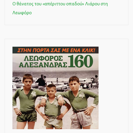
Ο θάνατος του «απέριττου οπαδού» Λιάρου στη
Λεωφόρο