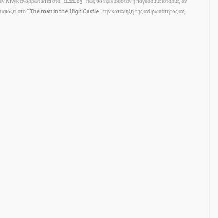
εν Κινγκ αναρρωτιέται στο “11.22.63” πώς θα εξελισσόταν η παγκόσμια ιστορία, αν
ρουσιάζει στο “The man in the High Castle” την κατάληξη της ανθρωπότητας αν,