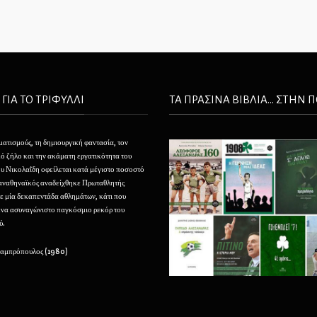
 ΓΙΑ ΤΟ ΤΡΙΦΥΛΛΙ
ΤΑ ΠΡΑΣΙΝΑ ΒΙΒΛΙΑ... ΣΤΗΝ 
ματισμούς, τη δημιουργική φαντασία, τον
Θέλουμε να φτιάξουμε τον Παναθηναϊκό μας σαν ένα
ό ζήλο και την ακάματη εργατικότητα του
τεράστιο, αφάνταστο φάρο που να φαίνεται από τα
 Νικολαΐδη οφείλεται κατά μέγιστο ποσοστό
πέρατα της ελληνικής οικουμένης και που να προσελκ
Παναθηναϊκός αναδείχθηκε Πρωταθλητής
με την αίγλη του και να καθοδηγεί την νεότητα εις του
ε μία δεκαπεντάδα αθλημάτων, κάτι που
μεγάλους κόλπους του.
ένα ασυναγώνιστο παγκόσμιο ρεκόρ του
ύ.
– Μιχάλης Παπάζογλου (1929)
Λαμπρόπουλος (1980)