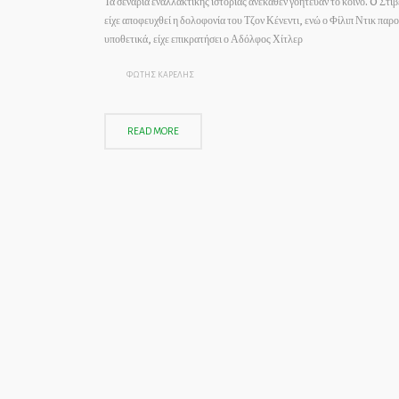
Τα σενάρια εναλλακτικής ιστορίας ανέκαθεν γοήτευαν το κοινό. O Στίβ
είχε αποφευχθεί η δολοφονία του Τζον Κένεντι, ενώ ο Φίλιπ Ντικ πα
υποθετικά, είχε επικρατήσει ο Αδόλφος Χίτλερ
ΦΩΤΗΣ ΚΑΡΕΛΗΣ
READ MORE