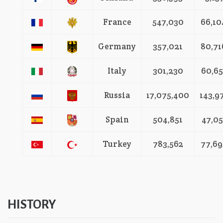
France
547,030
66,10
Germany
357,021
80,71
Italy
301,230
60,65
Russia
17,075,400
143,9
Spain
504,851
47,05
Turkey
783,562
77,69
HISTORY