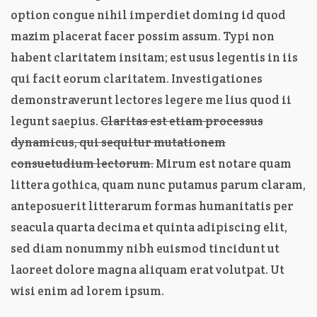
option congue nihil imperdiet doming id quod
mazim placerat facer possim assum. Typi non
habent claritatem insitam; est usus legentis in iis
qui facit eorum claritatem. Investigationes
demonstraverunt lectores legere me lius quod ii
legunt saepius.
Claritas est etiam processus
dynamicus, qui sequitur mutationem
consuetudium lectorum.
Mirum est notare quam
littera gothica, quam nunc putamus parum claram,
anteposuerit litterarum formas humanitatis per
seacula quarta decima et quinta adipiscing elit,
sed diam nonummy nibh euismod tincidunt ut
laoreet dolore magna aliquam erat volutpat. Ut
wisi enim ad lorem ipsum.