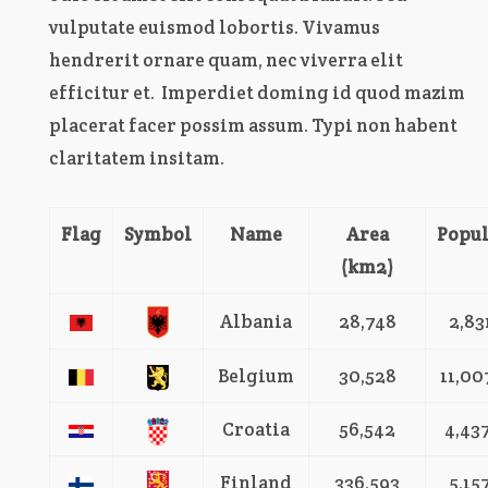
vulputate euismod lobortis. Vivamus
hendrerit ornare quam, nec viverra elit
efficitur et. Imperdiet doming id quod mazim
placerat facer possim assum. Typi non habent
claritatem insitam.
Flag
Symbol
Name
Area
Popul
(km2)
Albania
28,748
2,83
Belgium
30,528
11,00
Croatia
56,542
4,43
Finland
336,593
5,15