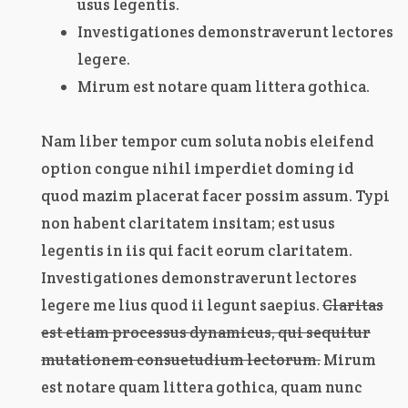
usus legentis.
Investigationes demonstraverunt lectores
legere.
Mirum est notare quam littera gothica.
Nam liber tempor cum soluta nobis eleifend
option congue nihil imperdiet doming id
quod mazim placerat facer possim assum. Typi
non habent claritatem insitam; est usus
legentis in iis qui facit eorum claritatem.
Investigationes demonstraverunt lectores
legere me lius quod ii legunt saepius.
Claritas
est etiam processus dynamicus, qui sequitur
mutationem consuetudium lectorum.
Mirum
est notare quam littera gothica, quam nunc