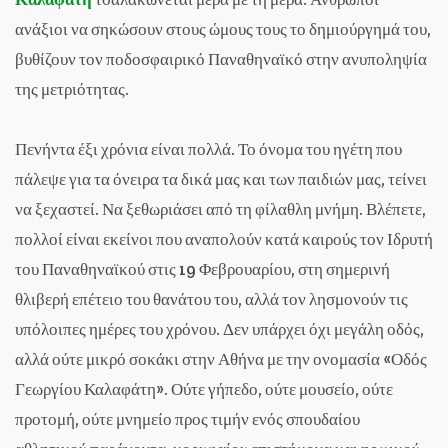
ανάξιοι να σηκώσουν στους ώμους τους το δημιούργημά του,
βυθίζουν τον ποδοσφαιρικό Παναθηναϊκό στην ανυποληψία
της μετριότητας.
Πενήντα έξι χρόνια είναι πολλά. Το όνομα του ηγέτη που
πάλεψε για τα όνειρα τα δικά μας και των παιδιών μας, τείνει
να ξεχαστεί. Να ξεθωριάσει από τη φίλαθλη μνήμη. Βλέπετε,
πολλοί είναι εκείνοι που αναπολούν κατά καιρούς τον Ιδρυτή
του Παναθηναϊκού στις 19 Φεβρουαρίου, στη σημερινή
θλιβερή επέτειο του θανάτου του, αλλά τον λησμονούν τις
υπόλοιπες ημέρες του χρόνου. Δεν υπάρχει όχι μεγάλη οδός,
αλλά ούτε μικρό σοκάκι στην Αθήνα με την ονομασία «Οδός
Γεωργίου Καλαφάτη». Ούτε γήπεδο, ούτε μουσείο, ούτε
προτομή, ούτε μνημείο προς τιμήν ενός σπουδαίου