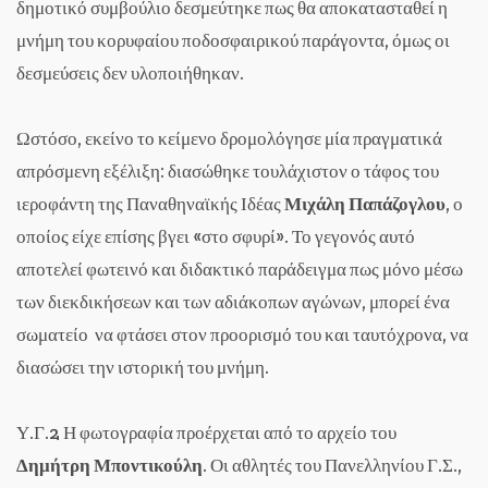
δημοτικό συμβούλιο δεσμεύτηκε πως θα αποκατασταθεί η
μνήμη του κορυφαίου ποδοσφαιρικού παράγοντα, όμως οι
δεσμεύσεις δεν υλοποιήθηκαν.
Ωστόσο, εκείνο το κείμενο δρομολόγησε μία πραγματικά
απρόσμενη εξέλιξη: διασώθηκε τουλάχιστον ο τάφος του
ιεροφάντη της Παναθηναϊκής Ιδέας
Μιχάλη Παπάζογλου
, ο
οποίος είχε επίσης βγει «στο σφυρί». Το γεγονός αυτό
αποτελεί φωτεινό και διδακτικό παράδειγμα πως μόνο μέσω
των διεκδικήσεων και των αδιάκοπων αγώνων, μπορεί ένα
σωματείο να φτάσει στον προορισμό του και ταυτόχρονα, να
διασώσει την ιστορική του μνήμη.
Υ.Γ.2 Η φωτογραφία προέρχεται από το αρχείο του
Δημήτρη Μποντικούλη
. Οι αθλητές του Πανελληνίου Γ.Σ.,