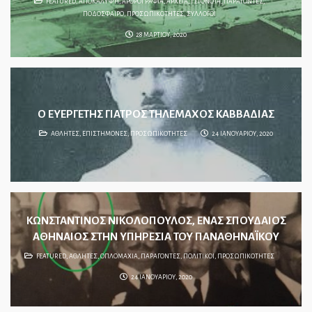
FEATURED
,
ΑΠΟΚΑΛΥΨΗ
,
ΑΡΘΡΟΓΡΑΦΙΑ
,
ΑΡΧΕΙΑ
,
ΓΕΓΟΝΟΤΑ
,
ΠΑΡΑΓΟΝΤΕΣ
,
ΠΟΔΟΣΦΑΙΡΟ
,
ΠΡΟΣΩΠΙΚΟΤΗΤΕΣ
,
ΣΥΛΛΟΓΟΙ
28 ΜΑΡΤΙΟΥ, 2020
Ο ΕΥΕΡΓΕΤΗΣ ΓΙΑΤΡΟΣ ΤΗΛΕΜΑΧΟΣ ΚΑΒΒΑΔΙΑΣ
ΑΘΛΗΤΕΣ
,
ΕΠΙΣΤΗΜΟΝΕΣ
,
ΠΡΟΣΩΠΙΚΟΤΗΤΕΣ
24 ΙΑΝΟΥΑΡΙΟΥ, 2020
ΚΩΝΣΤΑΝΤΙΝΟΣ ΝΙΚΟΛΟΠΟΥΛΟΣ, ΕΝΑΣ ΣΠΟΥΔΑΙΟΣ
ΑΘΗΝΑΙΟΣ ΣΤΗΝ ΥΠΗΡΕΣΙΑ ΤΟΥ ΠΑΝΑΘΗΝΑΪΚΟΥ
FEATURED
,
ΑΘΛΗΤΕΣ
,
ΟΠΛΟΜΑΧΙΑ
,
ΠΑΡΑΓΟΝΤΕΣ
,
ΠΟΛΙΤΙΚΟΙ
,
ΠΡΟΣΩΠΙΚΟΤΗΤΕΣ
24 ΙΑΝΟΥΑΡΙΟΥ, 2020