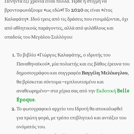
Πενήντα έξι χρόνια είναι πολλά. Ήρθε η στιγμή να
βροντοφωνάξουμε «ως εδώ»! Το 2020 ας είναι «έτος
Καλαφάτη». Ιδού τρεις από τις δράσεις που ετοιμάζονται, όχι
από αθλητικούς παράγοντες, αλλά από φιλάθλους και
οπαδούς του Μεγάλου Συλλόγου:
Το βιβλίο «Γιώργος Καλαφάτης, ο ιδρυτής του
Παναθηναϊκού», μία πολυετής και εις βάθος έρευνα του
δημοσιογράφου και συγγραφέα
Βαγγέλη Μελέκογλου
,
θα βρίσκεται σύντομα –εμπλουτισμένο και
αναθεωρημένο– στα χέρια σας από την
Εκδοτική Belle
Époque
.
Το φωτογραφικό αρχείο του Ιδρυτή θα αποκαλυφθεί
για πρώτη φορά, με τρόπο επιβλητικό και αντάξιο του
ονόματός του.