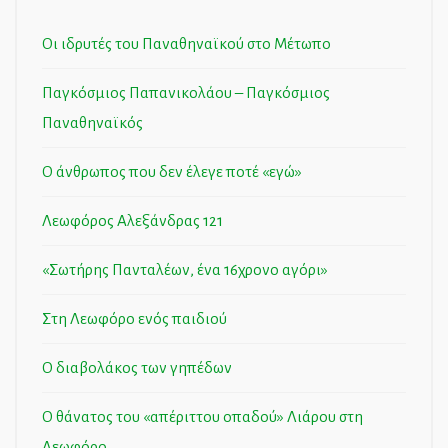
Οι ιδρυτές του Παναθηναϊκού στο Μέτωπο
Παγκόσμιος Παπανικολάου – Παγκόσμιος
Παναθηναϊκός
Ο άνθρωπος που δεν έλεγε ποτέ «εγώ»
Λεωφόρος Αλεξάνδρας 121
«Σωτήρης Πανταλέων, ένα 16χρονο αγόρι»
Στη Λεωφόρο ενός παιδιού
Ο διαβολάκος των γηπέδων
Ο θάνατος του «απέριττου οπαδού» Λιάρου στη
Λεωφόρο