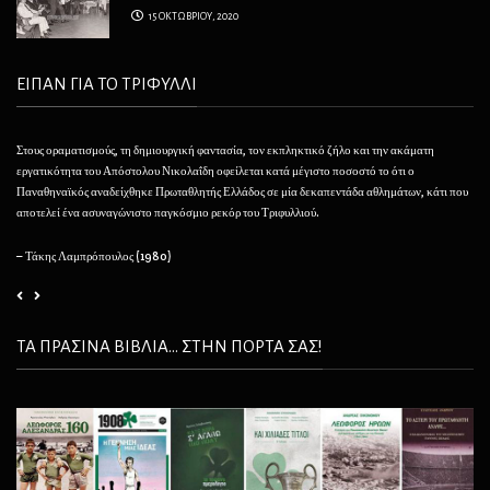
15 ΟΚΤΩΒΡΙΟΥ, 2020
ΕΙΠΑΝ ΓΙΑ ΤΟ ΤΡΙΦΥΛΛΙ
Στους οραματισμούς, τη δημιουργική φαντασία, τον εκπληκτικό ζήλο και την ακάματη
Θέλ
εργατικότητα του Απόστολου Νικολαΐδη οφείλεται κατά μέγιστο ποσοστό το ότι ο
φαί
Παναθηναϊκός αναδείχθηκε Πρωταθλητής Ελλάδος σε μία δεκαπεντάδα αθλημάτων, κάτι που
να 
αποτελεί ένα ασυναγώνιστο παγκόσμιο ρεκόρ του Τριφυλλιού.
– 
– Τάκης Λαμπρόπουλος (1980)
ΤΑ ΠΡΑΣΙΝΑ ΒΙΒΛΙΑ... ΣΤΗΝ ΠΟΡΤΑ ΣΑΣ!