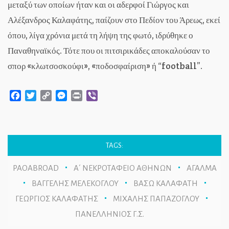
μεταξύ των οποίων ήταν και οι αδερφοί Γιώργος και
Αλέξανδρος Καλαφάτης, παίζουν στο Πεδίον του Άρεως, εκεί
όπου, λίγα χρόνια μετά τη λήψη της φωτό, ιδρύθηκε ο
Παναθηναϊκός. Τότε που οι πιτσιρικάδες αποκαλούσαν το
σπορ «κλωτσοσκούφι», «ποδοσφαίριση» ή “football”.
Facebook
Twitter
Copy
Messenger
Print
Viber
Link
TAGS:
PAOABROAD
Α΄ ΝΕΚΡΟΤΑΦΕΙΟ ΑΘΗΝΩΝ
ΑΓΑΛΜΑ
ΒΑΓΓΕΛΗΣ ΜΕΛΕΚΟΓΛΟΥ
ΒΑΣΩ ΚΑΛΑΦΑΤΗ
ΓΕΩΡΓΙΟΣ ΚΑΛΑΦΑΤΗΣ
ΜΙΧΑΛΗΣ ΠΑΠΑΖΟΓΛΟΥ
ΠΑΝΕΛΛΗΝΙΟΣ Γ.Σ.