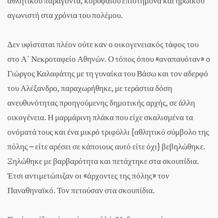
αθλητικού παράγοντα, κορυφαίου επιστήμονα και ηρωικού
αγωνιστή στα χρόνια του πολέμου.
Δεν υφίσταται πλέον ούτε καν ο οικογενειακός τάφος του
στο Α΄ Νεκροταφείο Αθηνών. Ο τόπος όπου «αναπαυόταν» ο
Γιώργος Καλαφάτης με τη γυναίκα του Βάσω και τον αδερφό
του Αλέξανδρο, παραχωρήθηκε, με τεράστια δόση
ανευθυνότητας προηγούμενης δημοτικής αρχής, σε άλλη
οικογένεια. Η μαρμάρινη πλάκα που είχε σκαλισμένα τα
ονόματά τους και ένα μικρό τριφύλλι (αθλητικό σύμβολο της
πόλης – είτε αρέσει σε κάποιους αυτό είτε όχι) βεβηλώθηκε.
Ξηλώθηκε με βαρβαρότητα και πετάχτηκε στα σκουπίδια.
Έτσι αντιμετώπιζαν οι «άρχοντες της πόλης» τον
Παναθηναϊκό. Τον πετούσαν στα σκουπίδια.