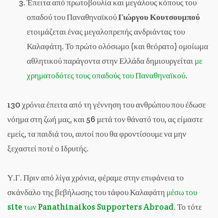
Έπειτα από πρωτοβουλία και μεγάλους κόπους του
οπαδού του Παναθηναϊκού
Γιώργου Κουτσουμπού
ετοιμάζεται ένας μεγαλοπρεπής ανδριάντας του
Καλαφάτη. Το πρώτο ολόσωμο (και θεόρατο) ομοίωμα
αθλητικού παράγοντα στην Ελλάδα δημιουργείται
με
χρηματοδότες τους οπαδούς του Παναθηναϊκού
.
130 χρόνια έπειτα από τη γέννηση του ανθρώπου που έδωσε
νόημα στη ζωή μας, και 56 μετά τον θάνατό του, ας είμαστε
εμείς, τα παιδιά του, αυτοί που θα φροντίσουμε να μην
ξεχαστεί ποτέ ο Ιδρυτής.
Υ.Γ. Πριν από λίγα χρόνια, φέραμε στην επιφάνεια το
σκάνδαλο της βεβήλωσης του τάφου Καλαφάτη
μέσω του
site των Panathinaikos Supporters Abroad
. Το τότε