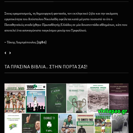
Στους οραματισμούς, τη δημιουργική φαντασία, τον εκπληκτικό ζήλο και την ακάματη
Θέλ
εργατικότητα του Απόστολου Νικολαΐδη οφείλεται κατά μέγιστο ποσοστό το ότι ο
φαί
Παναθηναϊκός αναδείχθηκε Πρωταθλητής Ελλάδος σε μία δεκαπεντάδα αθλημάτων, κάτι που
να 
αποτελεί ένα ασυναγώνιστο παγκόσμιο ρεκόρ του Τριφυλλιού.
– 
– Τάκης Λαμπρόπουλος (1980)
ΤΑ ΠΡΑΣΙΝΑ ΒΙΒΛΙΑ... ΣΤΗΝ ΠΟΡΤΑ ΣΑΣ!