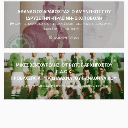
ΑΘΑΝΑΣΙΟΣ ΑΡΑΒΟΣΙΤΑΣ: Ο ΑΜΥΝΤΙΚΟΣ ΠΟΥ
ΙΔΡΥΣΕ ΤΗΝ «ΠΡΑΣΙΝΗ» ΣΚΟΠΟΒΟΛΗ
ΑΘΛΗΤΕΣ
,
ΒΑΛΚΑΝΙΚΟΙ ΑΓΩΝΕΣ
,
ΒΟΛΛΕΫ
,
ΟΛΥΜΠΙΑΚΟΙ ΑΓΩΝΕΣ
,
ΠΟΔΟΣΦΑΙΡΟ
,
ΣΚΟΠΟΒΟΛΗ
,
ΣΤΙΒΟΣ
,
ΧΟΚΕΫ
20 ΔΕΚΕΜΒΡΙΟΥ, 2019
ΜΙΚΕΣ ΒΕΝΤΟΥΡΕΛΗΣ: Ο ΠΡΩΤΟΣ ΑΡΧΗΓΟΣ ΤΟΥ
Π.Α.Ο.Κ.
ΠΡΟΕΡΧΕΤΑΙ ΑΠ’ ΤΑ ΣΠΛΑΧΝΑ ΤΟΥ ΠΑΝΑΘΗΝΑΪΚΟΥ!
ΑΘΛΗΤΕΣ
,
ΑΠΟΚΑΛΥΨΗ
,
ΠΟΔΟΣΦΑΙΡΟ
14 ΔΕΚΕΜΒΡΙΟΥ, 2019