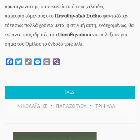
πρωταγωνιστής, ούτε κανείς από τους χιλιάδες
παρευρισκόμενους στο
Παναθηναϊκό Στάδιο
φανταζόταν
τότε πως πολλά χρόνια μετά, η στιγμή αυτή, ενδεχομένως, θα
ενέπνεε τους ιδρυτές του
Παναθηναϊκού
να επιλέξουν για
σήμα του Ομίλου το ένδοξο τριφύλλι.
Facebook
Twitter
Copy
Messenger
Print
Viber
Link
TAGS:
ΝΙΚΟΛΑΪΔΗΣ
ΠΑΠΑΖΟΓΛΟΥ
ΤΡΙΦΥΛΛΙ