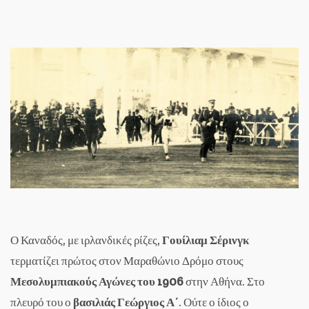
Ο Καναδός, με ιρλανδικές ρίζες,
Γουίλιαμ Σέρινγκ
τερματίζει πρώτος στον Μαραθώνιο Δρόμο στους
Μεσολυμπιακούς Αγώνες του 1906
στην Αθήνα. Στο
πλευρό του ο
βασιλιάς Γεώργιος Α΄
. Ούτε ο ίδιος ο