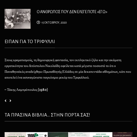
Ο ΑΝΘΡΩΠΟΣ ΠΟΥ ΔΕΝ ΕΛΕΓΕ ΠΟΤΕ «ΕΓΩ»
15 ΟΚΤΩΒΡΙΟΥ, 2020
ΕΙΠΑΝ ΓΙΑ ΤΟ ΤΡΙΦΥΛΛΙ
Στους οραματισμούς, τη δημιουργική φαντασία, τον εκπληκτικό ζήλο και την ακάματη
Θέλ
εργατικότητα του Απόστολου Νικολαΐδη οφείλεται κατά μέγιστο ποσοστό το ότι ο
φαί
Παναθηναϊκός αναδείχθηκε Πρωταθλητής Ελλάδος σε μία δεκαπεντάδα αθλημάτων, κάτι που
να 
αποτελεί ένα ασυναγώνιστο παγκόσμιο ρεκόρ του Τριφυλλιού.
– 
– Τάκης Λαμπρόπουλος (1980)
ΤΑ ΠΡΑΣΙΝΑ ΒΙΒΛΙΑ... ΣΤΗΝ ΠΟΡΤΑ ΣΑΣ!