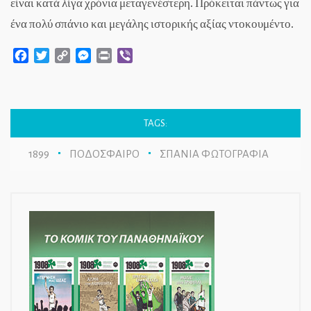
είναι κατά λίγα χρόνια μεταγενέστερη. Πρόκειται πάντως για
ένα πολύ σπάνιο και μεγάλης ιστορικής αξίας ντοκουμέντο.
Facebook
Twitter
Copy
Messenger
Print
Viber
Link
TAGS:
1899
ΠΟΔΟΣΦΑΙΡΟ
ΣΠΑΝΙΑ ΦΩΤΟΓΡΑΦΙΑ