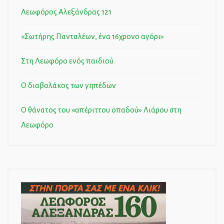
Λεωφόρος Αλεξάνδρας 121
«Σωτήρης Πανταλέων, ένα 16χρονο αγόρι»
Στη Λεωφόρο ενός παιδιού
Ο διαβολάκος των γηπέδων
Ο θάνατος του «απέριττου οπαδού» Λιάρου στη
Λεωφόρο