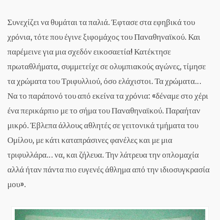
Συνεχίζει να θυμάται τα παλιά. Έφτασε στα εφηβικά του
χρόνια, τότε που έγινε ξιφομάχος του Παναθηναϊκού. Και
παρέμεινε για μια σχεδόν εικοσαετία! Κατέκτησε
πρωταθλήματα, συμμετείχε σε ολυμπιακούς αγώνες, τίμησε
τα χρώματα του Τριφυλλιού, όσο ελάχιστοι. Τα χρώματα…
Να το παράπονό του από εκείνα τα χρόνια: «δέναμε στο χέρι
ένα περικάρπιο με το σήμα του Παναθηναϊκού. Παραήταν
μικρό. Έβλεπα άλλους αθλητές σε γειτονικά τμήματα του
Ομίλου, με κάτι καταπράσινες φανέλες και με μια
τριφυλλάρα… να, και ζήλευα. Την λάτρευα την οπλομαχία
αλλά ήταν πάντα πιο ευγενές άθλημα από την ιδιοσυγκρασία
μου».