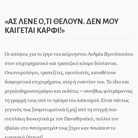
«ΑΣ ΛΕΝΕ Ο,ΤΙ ΘΕΛΟΥΝ. ΔΕΝ ΜΟΥ
ΚΑΙΓΕΤΑΙ ΚΑΡΦΙ!»
Οι απόψεις για το έργο του αείμνηστου Ανδρέα Βγενόπουλου
στον επιχειρηματικό και τραπεζικό κόσμο διίστανται.
Οικονομολόγοι, τραπεζίτες, εφοπλιστές, καταθέτουν
διαφορετικά επιχειρήματα, υπέρ ή εναντίον του. Το ίδιο και
μεγαλοδημοσιογράφοι και εκδότες ─ συνήθως φιλτράροντας
τη γραμμή τους υπό το πρίσμα του λαϊκισμού. Είναι πάντως
γεγονός πως (συμπτωματικά ή μη) από τη στιγμή που
ενεπλάκη διοικητικά με τον Παναθηναϊκό, πολλοί τον
έβαλαν στο «στόχαστρό» τους (πριν καν «σκάσει» το
κυπριακό ζήτημα).