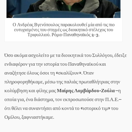
Ο Ανδρέας Βγενόπουλος παρακολουθεί μία από τις πιο
ευτυχισμένες του στιγμές ως διοικητικό στέλεχος του
Τριφυλλιού. Ρόμα-Παναθηναϊκός 2-3.
Όσο ακόμα ασχολείτο με τα διοικητικά του Συλλόγου, έδειξε
ενδιαφέρον για την ιστορία του Παναθηναϊκού και
αναζήτησε όλους όσοι τη «σκαλίζουν». Όταν
πληροφορηθήκαμε, μέσω της παλιάς πρωταθλήτριας στην
κολύμβηση και φίλης μας
Μαίρης Λομβάρδου-Ζούλα
–η
οποία για, ένα διάστημα, τον εκπροσωπούσε στην Π.Α.Ε.–
ότι θέλει να συναντήσει από κοντά το «ιστορικό τιμ» του
Ομίλου, ξαφνιαστήκαμε.