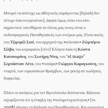
Μπορεί να απέτυχε ως αθλητικός παράγοντας (δηλαδή δεν
πέτυχε όσα ονειρευόταν), άφησε όμως πίσω του κάτι
σημαντικό: υπενθύμισε σε όλους μας ποιος είναι ο
ποδοσφαιρικός Παναθηναϊκός των ονείρων μας. Είναι αυτός
του
Τζιμπρίλ Σισέ
, του αρχηγού της «σελεσάο»
Ζιλμπέρτο
Σίλβα
, του κορυφαίου (τότε) Έλληνα παίκτη
Κώστα
Κατσουράνη
, του
Σωτήρη Νίνη
, του “el mago”
Σεμπάστιαν Λέτο
, του «τυπάρα»
Γιώργου Καραγκούνη
, του
νταμπλ, των ευρωπαϊκών θριάμβων, των ρεκόρ σε πωλήσεις
διαρκείας.
Πλέον οι απόψεις για τον Βγενόπουλο διίστανται. Κάποιοι
ισχυρίζονται ότι η έναρξη της «πολυμετοχικότητας» (το
2008) σήμανε τη διάλυση του Παναθηναϊκού. Και ορισμένοι