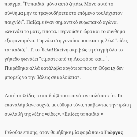
πράγμα. “Ρε παιδιά, μόνο αυτό ζητάω. Μόνο αυτό το
σύνθημα μην το τραγουδήσετε στο επόμενο τουλάχιστον
παιχνίδι”. Παίζαμε έναν σημαντικό ευρωπαϊκό αγώνα.
Ξεκινάει το ματς, τίποτα. Περνούσε η ώρα και το σύνθημα
εξαφανισμένο. Γυρνάω στη γυναίκα μου και της λέω: “είδες
τα παιδιά;”. Τι το ’θελα! Εκείνη ακριβώς τη στιγμή όλο το
γήπεδο φωνάζει “είμαστε από τη Λεωφόρο και…”.
Πικράθηκα αλλά κατάλαβα αργότερα πως τη Θύρα 13 δεν
μπορείς να την βάλεις σε καλούπια».
Αυτό το «είδες τα παιδιά;» του φαινόταν πολύ αστείο. Το
επαναλάμβανε συχνά, με εύθυμο τόνο, τραβώντας την πρώτη
συλλαβή της λέξης «είδες». «Ειιίδες τα παιδιά;»
Γελούσε επίσης, όταν θυμήθηκε μία φορά που ο
Γιώργος