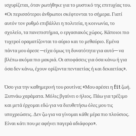
ισχυρίζεται, όταν ρωτήθηκε για το μυστικό της επιτυχίας του.
«Οι περισσότεροι άνθρωποι σκέφτονται το σήμερα. Γιατί
αυτόν τον ρυθμό επιβάλλει η πολιτεία, η κοινωνία, το
σχολείο, τα πανεπιστήμια, ο εργασιακός χώρος. Κάποιοι πιο
τυχεροί οραματίζονται το αύριο και το μεθαύριο. Εμένα
πάντα μου άρεσε ─είχα όμως τη δυνατότητα για αυτό─ να
βλέπω ακόμα πιο μακριά. Οι αποφάσεις για όσα κάνω ή για
όσα δεν κάνω, έχουν ορίζοντα πενταετίας ή και δεκαετίας».
Όσο για την καθημερινή του ρουτίνα; «Μου αρέσει η fit ζωή.
Ξυπνάω χαράματα. Μόλις βγαίνει ο ήλιος. Πάω για τρέξιμο
και μετά έρχομαι εδώ για να διευθετήσω όλες μου τις
υποχρεώσεις. Δεν ζω για να γίνομαι κάθε μέρα πιο πλούσιος.
Είναι κάτι που με αφήνει παγερά αδιάφορο».