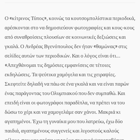
Ο «κίτρινος Τύπος», κοινώς τα κουτσομπολίστικα περιοδικά,
αρέσκονται στο να δημοσιεύουν φωτογραφίες και κους-κους
από συναθροίσεις πλουσίων σε κοινωνικές δεξιώσεις και
γκαλά. Ο Ανδρέας Βγενόπουλος δεν ήταν «θαμώνας» στις
σελίδες αυτών των περιοδικών. Και ο λόγος είναι ότι…
«Απεχθάνομαι τις δημόσιες εμφανίσεις σε τέτοιες
εκδηλώσεις. Τα ψεύτικα χαμόγελα και τις χειραψίες.
Σκεφτείτε δηλαδή να πάω σε ένα γκαλά και να είναι παρών
ένας παράγοντας του Ολυμπιακού που δεν συμπαθώ. Και
επειδή είναι οι φωτογράφοι παραδίπλα, να πρέπει να του
δώσω το χέρι και να χαμογελάμε σαν χάνοι. Μακριά κι
αγαπημένοι. Έχω τη γυναίκα μου που λατρεύω, έχω δύο
παιδιά, αγαπημένους συγγενείς και λιγοστούς καλούς
φίλους, που μας αρέσει να τρώμε σε καμιά ψαροταβέρνα.