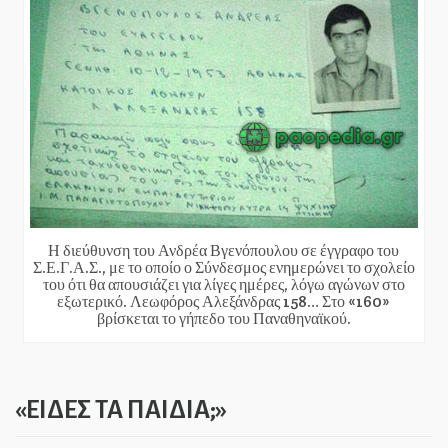
Η διεύθυνση του Ανδρέα Βγενόπουλου σε έγγραφο του
Σ.Ε.Γ.Α.Σ., με το οποίο ο Σύνδεσμος ενημερώνει το σχολείο
του ότι θα απουσιάζει για λίγες ημέρες, λόγω αγώνων στο
εξωτερικό. Λεωφόρος Αλεξάνδρας 158… Στο «160»
βρίσκεται το γήπεδο του Παναθηναϊκού.
«ΕΙΔΕΣ ΤΑ ΠΑΙΔΙΑ;»