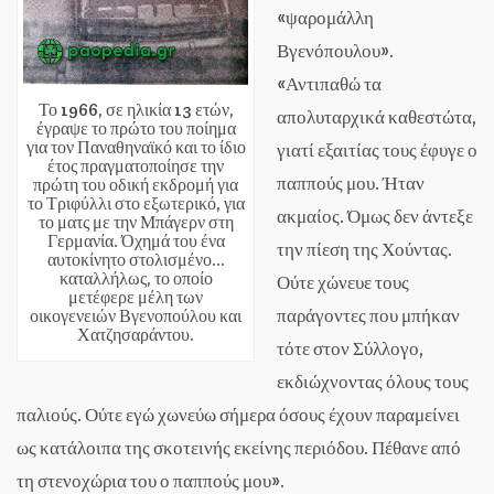
«ψαρομάλλη
Βγενόπουλου».
«Αντιπαθώ τα
Το 1966, σε ηλικία 13 ετών,
απολυταρχικά καθεστώτα,
έγραψε το πρώτο του ποίημα
για τον Παναθηναϊκό και το ίδιο
γιατί εξαιτίας τους έφυγε ο
έτος πραγματοποίησε την
παππούς μου. Ήταν
πρώτη του οδική εκδρομή για
το Τριφύλλι στο εξωτερικό, για
ακμαίος. Όμως δεν άντεξε
το ματς με την Μπάγερν στη
Γερμανία. Όχημά του ένα
την πίεση της Χούντας.
αυτοκίνητο στολισμένο…
καταλλήλως, το οποίο
Ούτε χώνευε τους
μετέφερε μέλη των
παράγοντες που μπήκαν
οικογενειών Βγενοπούλου και
Χατζησαράντου.
τότε στον Σύλλογο,
εκδιώχνοντας όλους τους
παλιούς. Ούτε εγώ χωνεύω σήμερα όσους έχουν παραμείνει
ως κατάλοιπα της σκοτεινής εκείνης περιόδου. Πέθανε από
τη στενοχώρια του ο παππούς μου».