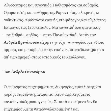
Αθυρόστομος και ευγενικός. Παθιασμένος και σοβαρός.
Οραματιστής και αυθόρμητος. Ρομαντικός, ειλικρινής κι
αυθεντικός. Αφάνταστα ευφυής, ετοιμόλογος και εύγλωττος.
Επίμονος έως ξεροκέφαλος. Μα πάνω απ’ όλα φανατικός
─σε βαθμό… αηδίας─ με τον Παναθηναϊκό. Αυτόν τον
Ανδρέα Βγενόπουλο
είχαμε την τύχη να γνωρίσουμε, ιδίοις
όμμασι, και μεταφέρουμε την εικόνα που μετέδωσε (μακριά
απ’ τις κάμερες) στους ιστορικούς του Συλλόγου.
Του Ανδρέα Οικονόμου
Ο αείμνηστος επιχειρηματίας, δικηγόρος, εφοπλιστής και
παράγοντας είναι μία από τις πλέον αμφιλεγόμενες
παναθηναϊκές φυσιογνωμίες. Σε αυτό το κείμενο δεν θα
επιχειρήσουμε τη «στρογγυλοποιημένη» και