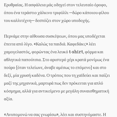
Ερυθραίας. Η ασφάλεια μάς οδηγεί στον τελευταίο όροφο,
όπου ένα τεράστιο χάλκινο τριφύλλι ─δώρο κάποιου φίλου
του καλλιτέχνη─ δεσπόζει στον χώρο υποδοχής.
Περνάμε στην αίθουσα συσκέψεων, όπου μας υποδέχεται
έπειτα από λίγο. «Καλώς τα παιδιά. Καφεδάκι;» λέει
χαμογελαστός, φορώντας ένα λευκό t-shirt, φόρμα και
αθλητικά παπούτσια. Στο αριστερό χέρι κρατά μονίμως ένα
πούρο (όταν τελείωνε, άναβε αμέσως το επόμενο) και στο
δεξί, μία χρυσή καδένα. Ο τρόπος που τη χαϊδεύει και παίζει
μαζί της μηχανικά, μαρτυρά πως δεν πρόκειται για απλό
κόσμημα, αλλά για αντικείμενο με μεγάλη συναισθηματική
αξία.
«Ανυπομονώ να σας γνωρίσω», λέει και συστηνόμαστε. Η