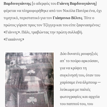
Βαρδινογιάννης
(ο αδερφός του
Γιάννη Βαρδινογιάννη
)
φέρεται να πληροφορήθηκε από τον Νικόλα Πατέρα ένα, όχι
τιμητικό, περιστατικό για τον
Γιάσμινκο Βέλιτς
. Τότε ο
πρώτος γύρισε προς τον Τζίγγερ και του είπε ξαφνιασμένος:
«Γιάννη;». Πάλι, τραβώντας την πρώτη συλλαβή.
«Γιααάννη;»
Δύο δυνατές ρουφηξιές
απ’ το πούρο αρκούσαν,
για να κρύψει τη
συγκίνησή του, όταν του
χαρίσαμε ένα άλμπουμ ─
λεύκωμα με παλιές
φωτογραφίες και αρχεία
του παππού του, του