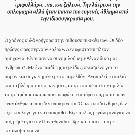
τριφυλλάρα… να, και ζήλευα. Την λάτρευα την
οπλομαχία αλλά ήταν πάντα πιο ευγενές άθλημα από
την ιδιοσυγκρασία μου.
Ο χρόνος κυλά γρήγορα στην αίθουσα συσκέψεων. Οι δύο
πρώτες ώρες περνούν «αέρα». Δεν υφίσταται πλέον
αμηχανία. Είναι σαν να συνομιλούμε με «έναν δικό μας
άνθρωπο». Με ένα παιδί της κερκίδας, σκασμένο για το
παρόν και συγκινημένο με το παρελθόν. Αναπολεί τα παλιά
και το βλέμμα του, οι κινήσεις του, οι παύσεις στην ομιλία
του, ο τρόπος ακόμα που ρουφάει το πούρο του, μαρτυρούν
έναν άνθρωπο που δεν υποκρίνεται. Όπως αποδείχθηκε, δεν
είχε και λόγο για να υποκριθεί. Είχε απλώς μεγάλη ανάγκη να
συζητήσει για τον Παναθηναϊκό, «με κάποιους που με
καταλαβαίνουν».