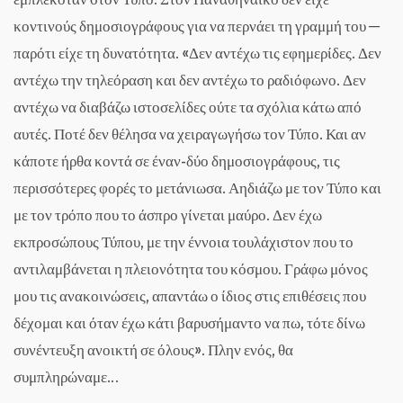
κοντινούς δημοσιογράφους για να περνάει τη γραμμή του ─
παρότι είχε τη δυνατότητα. «Δεν αντέχω τις εφημερίδες. Δεν
αντέχω την τηλεόραση και δεν αντέχω το ραδιόφωνο. Δεν
αντέχω να διαβάζω ιστοσελίδες ούτε τα σχόλια κάτω από
αυτές. Ποτέ δεν θέλησα να χειραγωγήσω τον Τύπο. Και αν
κάποτε ήρθα κοντά σε έναν-δύο δημοσιογράφους, τις
περισσότερες φορές το μετάνιωσα. Αηδιάζω με τον Τύπο και
με τον τρόπο που το άσπρο γίνεται μαύρο. Δεν έχω
εκπροσώπους Τύπου, με την έννοια τουλάχιστον που το
αντιλαμβάνεται η πλειονότητα του κόσμου. Γράφω μόνος
μου τις ανακοινώσεις, απαντάω ο ίδιος στις επιθέσεις που
δέχομαι και όταν έχω κάτι βαρυσήμαντο να πω, τότε δίνω
συνέντευξη ανοικτή σε όλους». Πλην ενός, θα
συμπληρώναμε…