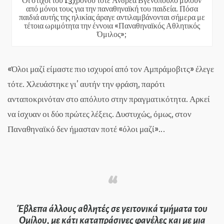
Οι στίχοι του 13χρονου τότε Ανδρέα Βγενόπουλο μιλούν
από μόνοι τους για την παναθηναϊκή του παιδεία. Πόσα
παιδιά αυτής της ηλικίας άραγε αντιλαμβάνονται σήμερα με
τέτοια ωριμότητα την έννοια «Παναθηναϊκός Αθλητικός
Όμιλος»;
«Όλοι μαζί είμαστε πιο ισχυροί από τον Αμπράμοβιτς» έλεγε
τότε. Χλευάστηκε γι’ αυτήν την φράση, παρότι
ανταποκρινόταν στο απόλυτο στην πραγματικότητα. Αρκεί
να ίσχυαν οι δύο πρώτες λέξεις. Δυστυχώς, όμως, στον
Παναθηναϊκό δεν ήμασταν ποτέ «όλοι μαζί»…
Έβλεπα άλλους αθλητές σε γειτονικά τμήματα του
Ομίλου, με κάτι καταπράσινες φανέλες και με μια