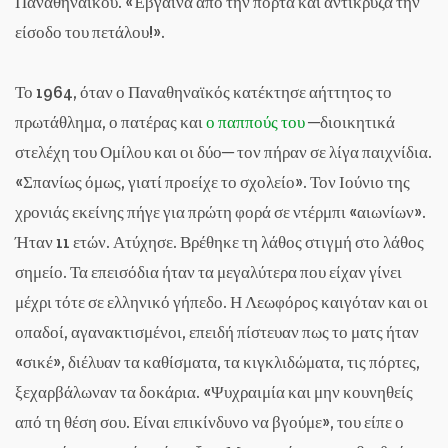
Παναθηναϊκού. «Έβγαινα από την πόρτα και αντίκρυζα την
είσοδο του πετάλου!».
Το 1964, όταν ο Παναθηναϊκός κατέκτησε αήττητος το
πρωτάθλημα, ο πατέρας και
ο παππούς του
─διοικητικά
στελέχη του Ομίλου και οι δύο─ τον πήραν σε λίγα παιχνίδια.
«Σπανίως όμως, γιατί προείχε το σχολείο». Τον Ιούνιο της
χρονιάς εκείνης πήγε για πρώτη φορά σε ντέρμπι «αιωνίων».
Ήταν 11 ετών. Ατύχησε. Βρέθηκε τη λάθος στιγμή στο λάθος
σημείο. Τα επεισόδια ήταν τα μεγαλύτερα που είχαν γίνει
μέχρι τότε σε ελληνικό γήπεδο. Η Λεωφόρος καιγόταν και οι
οπαδοί, αγανακτισμένοι, επειδή πίστευαν πως το ματς ήταν
«σικέ», διέλυαν τα καθίσματα, τα κιγκλιδώματα, τις πόρτες,
ξεχαρβάλωναν τα δοκάρια. «Ψυχραιμία και μην κουνηθείς
από τη θέση σου. Είναι επικίνδυνο να βγούμε», του είπε ο