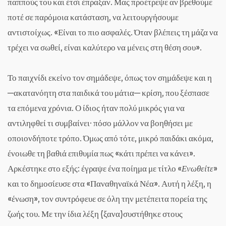
παππούς του και έτσι έπραξαν. Μας προέτρεψε αν βρεθούμε
ποτέ σε παρόμοια κατάσταση, να λειτουργήσουμε
αντιστοίχως. «Είναι το πιο ασφαλές. Όταν βλέπεις τη μάζα να
τρέχει να σωθεί, είναι καλύτερο να μένεις στη θέση σου».
Το παιχνίδι εκείνο τον σημάδεψε, όπως τον σημάδεψε και η
─ακατανόητη στα παιδικά του μάτια─ κρίση, που ξέσπασε
τα επόμενα χρόνια. Ο ίδιος ήταν πολύ μικρός για να
αντιληφθεί τι συμβαίνει· πόσο μάλλον να βοηθήσει με
οποιονδήποτε τρόπο. Όμως από τότε, μικρό παιδάκι ακόμα,
ένοιωθε τη βαθιά επιθυμία πως «κάτι πρέπει να κάνει».
Αρκέστηκε στο εξής: έγραψε ένα ποίημα με τίτλο «
Ενωθείτε
»
και το δημοσίευσε στα «Παναθηναϊκά Νέα». Αυτή η λέξη, η
«ένωση», τον συντρόφευε σε όλη την μετέπειτα πορεία της
ζωής του. Με την ίδια λέξη (ξανα)συστήθηκε στους