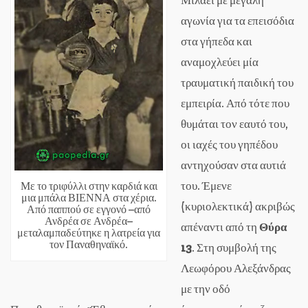
Μιλάει με μεγάλη
αγωνία για τα επεισόδια
στα γήπεδα και
αναμοχλεύει μία
τραυματική παιδική του
εμπειρία. Από τότε που
θυμάται τον εαυτό του,
οι ιαχές του γηπέδου
αντηχούσαν στα αυτιά
του. Έμενε
Με το τριφύλλι στην καρδιά και
μια μπάλα ΒΙΕΝΝΑ στα χέρια.
(κυριολεκτικά) ακριβώς
Από παππού σε εγγονό –από
Ανδρέα σε Ανδρέα–
απέναντι από τη
Θύρα
μεταλαμπαδεύτηκε η λατρεία για
τον Παναθηναϊκό.
13
. Στη συμβολή της
Λεωφόρου Αλεξάνδρας
με την οδό