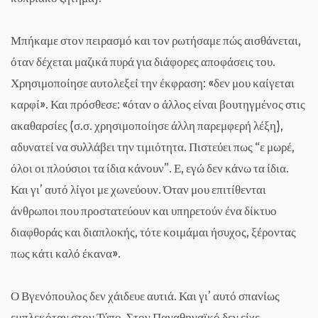
Μπήκαμε στον πειρασμό και τον ρωτήσαμε πώς αισθάνεται,
όταν δέχεται μαζικά πυρά για διάφορες αποφάσεις του.
Χρησιμοποίησε αυτολεξεί την έκφραση: «δεν μου καίγεται
καρφί». Και πρόσθεσε: «όταν ο άλλος είναι βουτηγμένος στις
ακαθαρσίες (σ.σ. χρησιμοποίησε άλλη παρεμφερή λέξη),
αδυνατεί να συλλάβει την τιμιότητα. Πιστεύει πως “ε μωρέ,
όλοι οι πλούσιοι τα ίδια κάνουν”. Ε, εγώ δεν κάνω τα ίδια.
Και γι’ αυτό λίγοι με χωνεύουν. Όταν μου επιτίθενται
άνθρωποι που προστατεύουν και υπηρετούν ένα δίκτυο
διαφθοράς και διαπλοκής, τότε κοιμάμαι ήσυχος, ξέροντας
πως κάτι καλό έκανα».
Ο Βγενόπουλος δεν χάιδευε αυτιά. Και γι’ αυτό σπανίως
εμπλεκόταν στον Τύπο. Στον Παναθηναϊκό δεν είχε