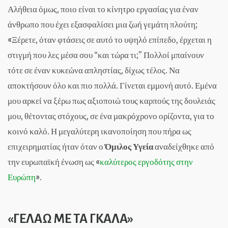
Αλήθεια όμως, ποιο είναι το κίνητρο εργασίας για έναν
άνθρωπο που έχει εξασφαλίσει μια ζωή γεμάτη πλούτη;
«Ξέρετε, όταν φτάσεις σε αυτό το υψηλό επίπεδο, έρχεται η
στιγμή που λες μέσα σου “και τώρα τι;” Πολλοί μπαίνουν
τότε σε έναν κυκεώνα απληστίας, δίχως τέλος. Να
αποκτήσουν όλο και πιο πολλά. Γίνεται εμμονή αυτό. Εμένα
μου αρκεί να ξέρω πως αξιοποιώ τους καρπούς της δουλειάς
μου, θέτοντας στόχους, σε ένα μακρόχρονο ορίζοντα, για το
κοινό καλό. Η μεγαλύτερη ικανοποίηση που πήρα ως
επιχειρηματίας ήταν όταν ο
Όμιλος Υγεία
αναδείχθηκε από
την ευρωπαϊκή ένωση ως «
καλύτερος εργοδότης στην
Ευρώπη
».
«ΓΕΛΑΩ ΜΕ ΤΑ ΓΚΑΛΑ»