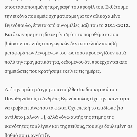
αποστασιοποιημένη περιγραφή του προφίλ του. Εκθέτουμε
την εικόνα που εμείς σχηματίσαμε για τον αδικοχαμένο
Βγενόπουλο, έπειτα από συνομιλίες μαζί του το 2011-2012.
Και ξεκινάμε με τη διευκρίνιση ότι τα παραθέματα που
βρίσκονται εντός εισαγωγικών δεν αποτελούν ακριβή
μεταφορά των λεγομένων του, ωστόσο προσεγγίζουν κατά
πολύ την πραγματικότητα, δεδομένου ότι προέρχονται από
σημειώσεις που κρατήσαμε εκείνες τις ημέρες.
Απ’ την πρώτη στιγμή που εισήλθε στα διοικητικά του
Παναθηναϊκού, ο Ανδρέας Βγενόπουλος είχε την ικανότητα
να τραβάει πάνω του τα φώτα. Όχι επειδή το επιδίωκε (το
αντίθετο μάλλον…), αλλά λόγω αυτής της άτιμης της
ικανότητας του λέγειν και της πειθούς, που είχε δουλεμένη σε
βαθμό που μαγνήτιζε.