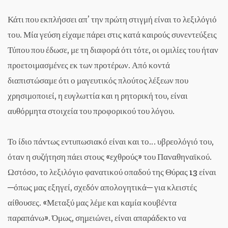
Κάτι που εκπλήσσει απ’ την πρώτη στιγμή είναι το λεξιλόγιό
του. Μία γεύση είχαμε πάρει στις κατά καιρούς συνεντεύξεις
Τύπου που έδωσε, με τη διαφορά ότι τότε, οι ομιλίες του ήταν
προετοιμασμένες εκ των προτέρων. Από κοντά
διαπιστώσαμε ότι ο μαγευτικός πλούτος λέξεων που
χρησιμοποιεί, η ευγλωττία και η ρητορική του, είναι
αυθόρμητα στοιχεία του προφορικού του λόγου.
Το ίδιο πάντως εντυπωσιακό είναι και το… υβρεολόγιό του,
όταν η συζήτηση πάει στους «εχθρούς» του Παναθηναϊκού.
Ωστόσο, το λεξιλόγιο φανατικού οπαδού της Θύρας 13 είναι
─όπως μας εξηγεί, σχεδόν απολογητικά─ για κλειστές
αίθουσες. «Μεταξύ μας λέμε και καμία κουβέντα
παραπάνω». Όμως, σημειώνει, είναι απαράδεκτο να