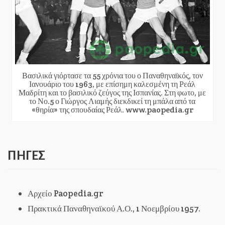
Βασιλικά γιόρτασε τα 55 χρόνια του ο Παναθηναϊκός, τον
Ιανουάριο του 1963, με επίσημη καλεσμένη τη Ρεάλ
Μαδρίτη και το βασιλικό ζεύγος της Ισπανίας. Στη φωτο, με
το Νο.5 ο Γιώργος Λιαμής διεκδικεί τη μπάλα από τα
«θηρία» της σπουδαίας Ρεάλ. www.paopedia.gr
ΠΗΓΕΣ
Αρχείο Paopedia.gr
Πρακτικά Παναθηναϊκού Α.Ο., 1 Νοεμβρίου 1957.