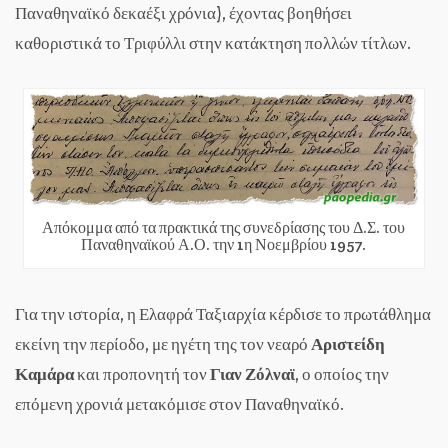
Παναθηναϊκό δεκαέξι χρόνια), έχοντας βοηθήσει
καθοριστικά το Τριφύλλι στην κατάκτηση πολλών τίτλων.
Απόκομμα από τα πρακτικά της συνεδρίασης του Δ.Σ. του
Παναθηναϊκού Α.Ο. την 1η Νοεμβρίου 1957.
Για την ιστορία, η Ελαφρά Ταξιαρχία κέρδισε το πρωτάθλημα
εκείνη την περίοδο, με ηγέτη της τον νεαρό
Αριστείδη
Καμάρα
και προπονητή τον
Γιαν Ζόλναϊ
, ο οποίος την
επόμενη χρονιά μετακόμισε στον Παναθηναϊκό.