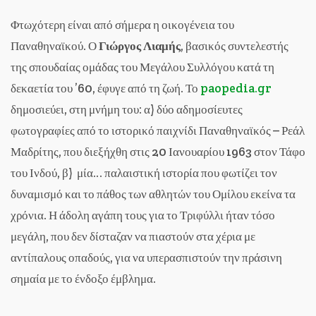
Φτωχότερη είναι από σήμερα η οικογένεια του
Παναθηναϊκού. Ο
Γιώργος Λιαμής
, βασικός συντελεστής
της σπουδαίας ομάδας του Μεγάλου Συλλόγου κατά τη
δεκαετία του ’60, έφυγε από τη ζωή. Το
paopedia.gr
δημοσιεύει, στη μνήμη του: α) δύο αδημοσίευτες
φωτογραφίες από το ιστορικό παιχνίδι Παναθηναϊκός – Ρεάλ
Μαδρίτης, που διεξήχθη στις 20 Ιανουαρίου 1963 στον Τάφο
του Ινδού, β) μία… παλαιστική ιστορία που φωτίζει τον
δυναμισμό και το πάθος των αθλητών του Ομίλου εκείνα τα
χρόνια. Η άδολη αγάπη τους για το Τριφύλλι ήταν τόσο
μεγάλη, που δεν δίσταζαν να πιαστούν στα χέρια με
αντίπαλους οπαδούς, για να υπερασπιστούν την πράσινη
σημαία με το ένδοξο έμβλημα.