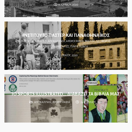
11 ΙΟΥΝΙΟΥ, 2020
ΙΝΣΤΙΤΟΥΤΟ ΠΑΣΤΕΡ ΚΑΙ ΠΑΝΑΘΗΝΑΪΚΟΣ
FEATURED
,
ΑΘΛΗΤΕΣ
,
ΑΠΟΚΑΛΥΨΗ
,
ΑΡΘΡΟΓΡΑΦΙΑ
,
ΒΟΛΛΕΫ
,
ΛΕΩΦΟΡΟΣ
,
ΜΠΑΣΚΕΤ
,
ΠΑΡΑΓΟΝΤΕΣ
,
ΠΙΝΓΚ ΠΟΝΓΚ
25 ΜΑΪΟΥ, 2020
ΤΟ SPORTS ILLUSTRATED… ΔΙΑΒΑΖΕΙ ΤΑ ΒΙΒΛΙΑ ΜΑΣ!
ΑΠΟΚΑΛΥΨΗ
,
ΑΡΘΡΟΓΡΑΦΙΑ
29 ΑΠΡΙΛΙΟΥ, 2020