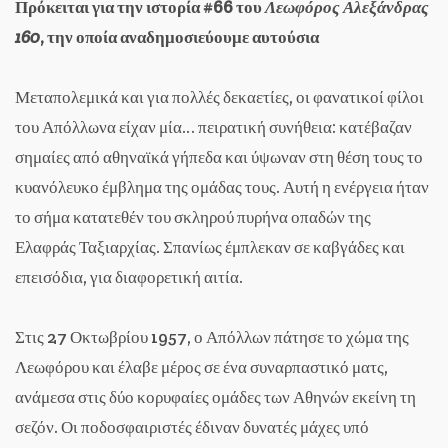
Πρόκειται για την ιστορία #66 του
Λεωφόρος Αλεξάνδρας
160
, την οποία αναδημοσιεύουμε αυτούσια
Μεταπολεμικά και για πολλές δεκαετίες, οι φανατικοί φίλοι
του Απόλλωνα είχαν μία… πειρατική συνήθεια: κατέβαζαν
σημαίες από αθηναϊκά γήπεδα και ύψωναν στη θέση τους το
κυανόλευκο έμβλημα της ομάδας τους. Αυτή η ενέργεια ήταν
το σήμα κατατεθέν του σκληρού πυρήνα οπαδών της
Ελαφράς Ταξιαρχίας. Σπανίως έμπλεκαν σε καβγάδες και
επεισόδια, για διαφορετική αιτία.
Στις 27 Οκτωβρίου 1957, ο Απόλλων πάτησε το χώμα της
Λεωφόρου και έλαβε μέρος σε ένα συναρπαστικό ματς,
ανάμεσα στις δύο κορυφαίες ομάδες των Αθηνών εκείνη τη
σεζόν. Οι ποδοσφαιριστές έδιναν δυνατές μάχες υπό