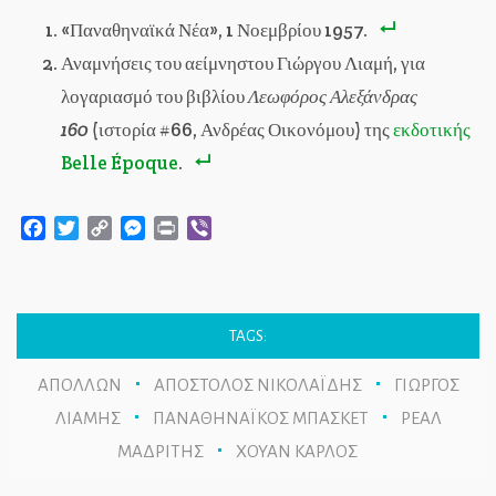
«Παναθηναϊκά Νέα», 1 Νοεμβρίου 1957.
Αναμνήσεις του αείμνηστου Γιώργου Λιαμή, για
λογαριασμό του βιβλίου
Λεωφόρος Αλεξάνδρας
160
(ιστορία #66, Ανδρέας Οικονόμου) της
εκδοτικής
Belle Époque
.
Facebook
Twitter
Copy
Messenger
Print
Viber
Link
TAGS:
ΑΠΟΛΛΩΝ
ΑΠΟΣΤΟΛΟΣ ΝΙΚΟΛΑΪΔΗΣ
ΓΙΩΡΓΟΣ
ΛΙΑΜΗΣ
ΠΑΝΑΘΗΝΑΪΚΟΣ ΜΠΑΣΚΕΤ
ΡΕΑΛ
ΜΑΔΡΙΤΗΣ
ΧΟΥΑΝ ΚΑΡΛΟΣ