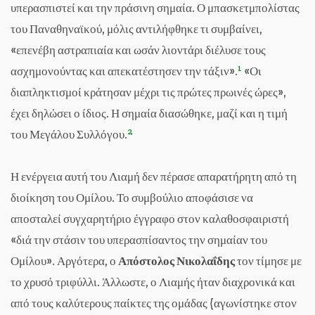
υπερασπιστεί και την πράσινη σημαία. Ο μπασκετμπολίστας
του Παναθηναϊκού, μόλις αντιλήφθηκε τι συμβαίνει,
«επενέβη αστραπιαία και ωσάν λιοντάρι διέλυσε τους
1
ασχημονούντας και απεκατέστησεν την τάξιν».
«Οι
διαπληκτισμοί κράτησαν μέχρι τις πρώτες πρωινές ώρες»,
έχει δηλώσει ο ίδιος. Η σημαία διασώθηκε, μαζί και η τιμή
2
του Μεγάλου Συλλόγου.
Η ενέργεια αυτή του Λιαμή δεν πέρασε απαρατήρητη από τη
διοίκηση του Ομίλου. Το συμβούλιο αποφάσισε να
αποσταλεί συγχαρητήριο έγγραφο στον καλαθοσφαιριστή
«διά την στάσιν του υπερασπίσαντος την σημαίαν του
Ομίλου». Αργότερα, ο
Απόστολος Νικολαΐδης
τον τίμησε με
το χρυσό τριφύλλι. Άλλωστε, ο Λιαμής ήταν διαχρονικά και
από τους καλύτερους παίκτες της ομάδας (αγωνίστηκε στον