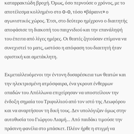
καταρρακτώδη βροχή. Όμως, όσο περνούσε ο χρόνος, με το
αποτέλεσμα κολλημένο στο 0-0, τόσο «βάραινε» ο
αγωνιστικός χώρος. Έτσι, στο δεύτερο ημίχρονο ο διαιτητής
αποφάσισε τη διακοπή του παιχνιδιού και την επανάληψή
του έπειτα από λίγες ημέρες. Οι θεατές ζητούσαν επίμονα να
συνεχιστεί το ματς, ωστόσο η απόφαση του διαιτητή ήταν
οριστική και αμετάκλητη.
Εκμεταλλευόμενοι την έντονη δυσαρέσκεια των θεατών και
την ηλεκτρισμένη ατμόσφαιρα, ένα γκρουπ ένθερμων
οπαδών του Απόλλωνα επιχείρησαν να υποστείλουν την
ένδοξη σημαία του Τριφυλλιού από τον ιστό της Λεωφόρου
και να αναρτήσουν τη δική τους. Δεν υπολόγιζαν όμως στην
αυτοθυσία του Γιώργου Λιαμή… Από παιδάκι τιμούσε την
πράσινη φανέλα στο μπάσκετ. Πλέον ήρθε η στιγμή να