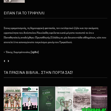
ΕΙΠΑΝ ΓΙΑ ΤΟ ΤΡΙΦΥΛΛΙ
Στους οραματισμούς, τη δημιουργική φαντασία, τον εκπληκτικό ζήλο και την ακάματη
Θέλ
εργατικότητα του Απόστολου Νικολαΐδη οφείλεται κατά μέγιστο ποσοστό το ότι ο
φαί
Παναθηναϊκός αναδείχθηκε Πρωταθλητής Ελλάδος σε μία δεκαπεντάδα αθλημάτων, κάτι που
να 
αποτελεί ένα ασυναγώνιστο παγκόσμιο ρεκόρ του Τριφυλλιού.
– 
– Τάκης Λαμπρόπουλος (1980)
ΤΑ ΠΡΑΣΙΝΑ ΒΙΒΛΙΑ... ΣΤΗΝ ΠΟΡΤΑ ΣΑΣ!