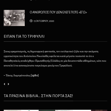
Ο ΑΝΘΡΩΠΟΣ ΠΟΥ ΔΕΝ ΕΛΕΓΕ ΠΟΤΕ «ΕΓΩ»
15 ΟΚΤΩΒΡΙΟΥ, 2020
ΕΙΠΑΝ ΓΙΑ ΤΟ ΤΡΙΦΥΛΛΙ
Στους οραματισμούς, τη δημιουργική φαντασία, τον εκπληκτικό ζήλο και την ακάματη
Θέλ
εργατικότητα του Απόστολου Νικολαΐδη οφείλεται κατά μέγιστο ποσοστό το ότι ο
φαί
Παναθηναϊκός αναδείχθηκε Πρωταθλητής Ελλάδος σε μία δεκαπεντάδα αθλημάτων, κάτι που
να 
αποτελεί ένα ασυναγώνιστο παγκόσμιο ρεκόρ του Τριφυλλιού.
– 
– Τάκης Λαμπρόπουλος (1980)
ΤΑ ΠΡΑΣΙΝΑ ΒΙΒΛΙΑ... ΣΤΗΝ ΠΟΡΤΑ ΣΑΣ!