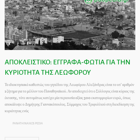
ΑΠΟΚΛΕΙΣΤΙΚΟ: ΕΓΓΡΑΦΑ-ΦΩΤΙΑ ΓΙΑ ΤΗΝ
ΚΥΡΙΟΤΗΤΑ ΤΗΣ ΛΕΩΦΟΡΟΥ
Το ιδιοκτησιακό καθεστώς του γηπέδου της Λεωφόρου Αλεξάνδρας είναι το υπ’ αριθμόν
1 ζήτημα για το μέλλον του Παναθηναϊκού. Αν αποδειχτεί ότι ο Σύλλογος είναι κύριος της
έκτασης, τότε αυτομάτως κατέχει μία περιουσία αξίας 300 εκατομμυρίων ευρώ, όπως
αποκάλυψε ο Δημήτρης Γιαννακόπουλος. Σύμμαχος του Τριφυλλιού στη διεκδίκηση της
κυριότητας ενός
PANATHINAIKOS PEDIA