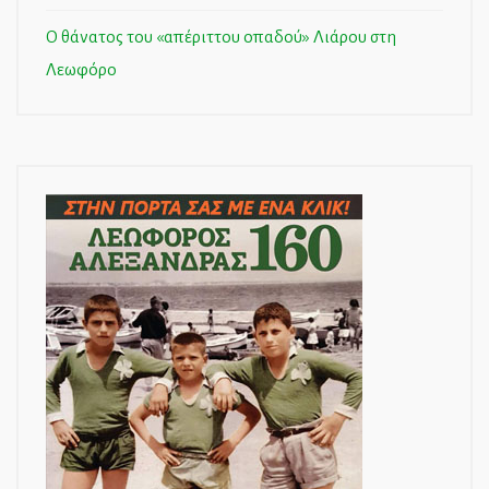
Ο θάνατος του «απέριττου οπαδού» Λιάρου στη
Λεωφόρο