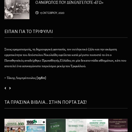
Ο ΑΝΘΡΩΠΟΣ ΠΟΥ ΔΕΝ ΕΛΕΓΕ ΠΟΤΕ «ΕΓΩ»
15 ΟΚΤΩΒΡΙΟΥ, 2020
ΕΙΠΑΝ ΓΙΑ ΤΟ ΤΡΙΦΥΛΛΙ
Στους οραματισμούς, τη δημιουργική φαντασία, τον εκπληκτικό ζήλο και την ακάματη
Θέλ
εργατικότητα του Απόστολου Νικολαΐδη οφείλεται κατά μέγιστο ποσοστό το ότι ο
φαί
Παναθηναϊκός αναδείχθηκε Πρωταθλητής Ελλάδος σε μία δεκαπεντάδα αθλημάτων, κάτι που
να 
αποτελεί ένα ασυναγώνιστο παγκόσμιο ρεκόρ του Τριφυλλιού.
– 
– Τάκης Λαμπρόπουλος (1980)
ΤΑ ΠΡΑΣΙΝΑ ΒΙΒΛΙΑ... ΣΤΗΝ ΠΟΡΤΑ ΣΑΣ!