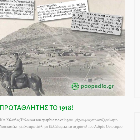
ΠΡΩΤΑΘΛΗΤΗΣ ΤΟ 1918!
Και Χιλιάδες Τίτλοι και του graphic novel 1908, ρίχνει φως στο ανεξερεύνητο
αϊκός κατέκτησε ένα πρωτάθλημα Ελλάδας εκείνα τα χρόνια! Του Ανδρέα Οικονόμου