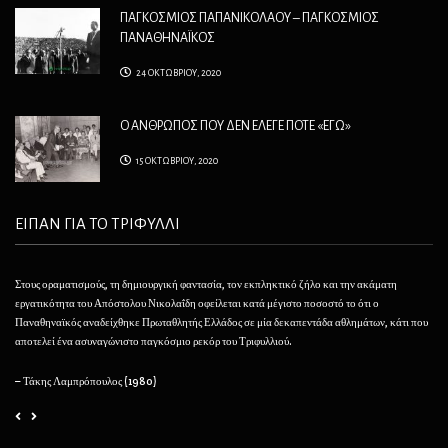
ΠΑΓΚΟΣΜΙΟΣ ΠΑΠΑΝΙΚΟΛΑΟΥ – ΠΑΓΚΟΣΜΙΟΣ
ΠΑΝΑΘΗΝΑΪΚΟΣ
24 ΟΚΤΩΒΡΙΟΥ, 2020
Ο ΑΝΘΡΩΠΟΣ ΠΟΥ ΔΕΝ ΕΛΕΓΕ ΠΟΤΕ «ΕΓΩ»
15 ΟΚΤΩΒΡΙΟΥ, 2020
ΕΙΠΑΝ ΓΙΑ ΤΟ ΤΡΙΦΥΛΛΙ
Στους οραματισμούς, τη δημιουργική φαντασία, τον εκπληκτικό ζήλο και την ακάματη
Θέλ
εργατικότητα του Απόστολου Νικολαΐδη οφείλεται κατά μέγιστο ποσοστό το ότι ο
φαί
Παναθηναϊκός αναδείχθηκε Πρωταθλητής Ελλάδος σε μία δεκαπεντάδα αθλημάτων, κάτι που
να 
αποτελεί ένα ασυναγώνιστο παγκόσμιο ρεκόρ του Τριφυλλιού.
– 
– Τάκης Λαμπρόπουλος (1980)