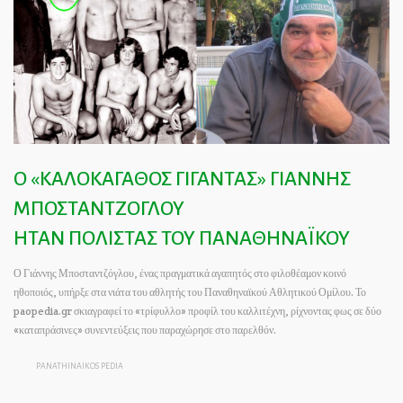
Ο «ΚΑΛΟΚΑΓΑΘΟΣ ΓΙΓΑΝΤΑΣ» ΓΙΑΝΝΗΣ
ΜΠΟΣΤΑΝΤΖΟΓΛΟΥ
ΗΤΑΝ ΠΟΛΙΣΤΑΣ ΤΟΥ ΠΑΝΑΘΗΝΑΪΚΟΥ
Ο Γιάννης Μποσταντζόγλου, ένας πραγματικά αγαπητός στο φιλοθέαμον κοινό
ηθοποιός, υπήρξε στα νιάτα του αθλητής του Παναθηναϊκού Αθλητικού Ομίλου. Το
paopedia.gr σκιαγραφεί το «τρίφυλλο» προφίλ του καλλιτέχνη, ρίχνοντας φως σε δύο
«καταπράσινες» συνεντεύξεις που παραχώρησε στο παρελθόν.
PANATHINAIKOS PEDIA