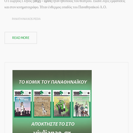
Ο Γεώργιος Γληνός (1895 – 1966) ήταν ηθοποιός του θεάτρου. Έκανε λίγες εμφανίσεις
και στον κινηματογράφο. Ήταν ένθερμος οπαδός του Παναθηναϊκού Α.Ο.
PANATHINAIKOS PEDIA
READ MORE