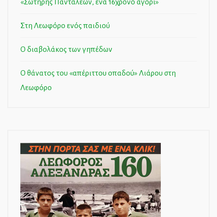
«Σωτήρης Πανταλέων, ένα 16χρονο αγόρι»
Στη Λεωφόρο ενός παιδιού
Ο διαβολάκος των γηπέδων
Ο θάνατος του «απέριττου οπαδού» Λιάρου στη
Λεωφόρο