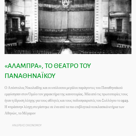
«ΑΛΑΜΠΡΑ», ΤΟ ΘΕΑΤΡΟ ΤΟΥ
ΠΑΝΑΘΗΝΑΪΚΟΥ
Ο Απόστολος Νικολαΐδης και οι υπόλοιποι μεγάλοι παράγοντες του Παναθηναϊκού
εμφύσησαν στον Όμιλο τον χαρακτήρα της καινοτομίας. Μία από τις πρωτοπορίες τους
ήταν η ίδρυση λέσχης για τους αθλητές και τους ποδοσφαιριστές του Συλλόγου το 1923.
Η «πράσινη» λέσχη στεγάστηκε σε ένα από τα πιο επιβλητικά νεοκλασικά κτήρια των
Αθηνών, το Μέγαρον
ΑΝΔΡΕΑΣ ΟΙΚΟΝΟΜΟΥ