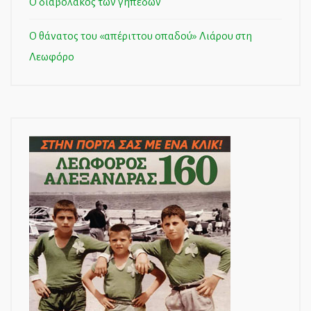
Ο διαβολάκος των γηπέδων
Ο θάνατος του «απέριττου οπαδού» Λιάρου στη
Λεωφόρο