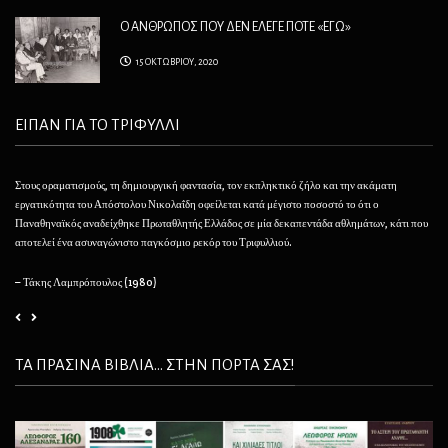
Ο ΑΝΘΡΩΠΟΣ ΠΟΥ ΔΕΝ ΕΛΕΓΕ ΠΟΤΕ «ΕΓΩ»
15 ΟΚΤΩΒΡΙΟΥ, 2020
ΕΙΠΑΝ ΓΙΑ ΤΟ ΤΡΙΦΥΛΛΙ
Στους οραματισμούς, τη δημιουργική φαντασία, τον εκπληκτικό ζήλο και την ακάματη
Θέλ
εργατικότητα του Απόστολου Νικολαΐδη οφείλεται κατά μέγιστο ποσοστό το ότι ο
φαί
Παναθηναϊκός αναδείχθηκε Πρωταθλητής Ελλάδος σε μία δεκαπεντάδα αθλημάτων, κάτι που
να 
αποτελεί ένα ασυναγώνιστο παγκόσμιο ρεκόρ του Τριφυλλιού.
– 
– Τάκης Λαμπρόπουλος (1980)
ΤΑ ΠΡΑΣΙΝΑ ΒΙΒΛΙΑ... ΣΤΗΝ ΠΟΡΤΑ ΣΑΣ!