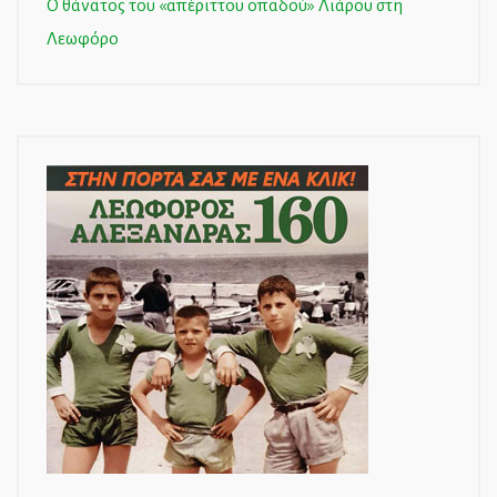
Ο θάνατος του «απέριττου οπαδού» Λιάρου στη
Λεωφόρο