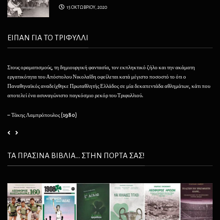
15 ΟΚΤΩΒΡΙΟΥ, 2020
ΕΙΠΑΝ ΓΙΑ ΤΟ ΤΡΙΦΥΛΛΙ
Στους οραματισμούς, τη δημιουργική φαντασία, τον εκπληκτικό ζήλο και την ακάματη
Θέλ
εργατικότητα του Απόστολου Νικολαΐδη οφείλεται κατά μέγιστο ποσοστό το ότι ο
φαί
Παναθηναϊκός αναδείχθηκε Πρωταθλητής Ελλάδος σε μία δεκαπεντάδα αθλημάτων, κάτι που
να 
αποτελεί ένα ασυναγώνιστο παγκόσμιο ρεκόρ του Τριφυλλιού.
– 
– Τάκης Λαμπρόπουλος (1980)
ΤΑ ΠΡΑΣΙΝΑ ΒΙΒΛΙΑ... ΣΤΗΝ ΠΟΡΤΑ ΣΑΣ!