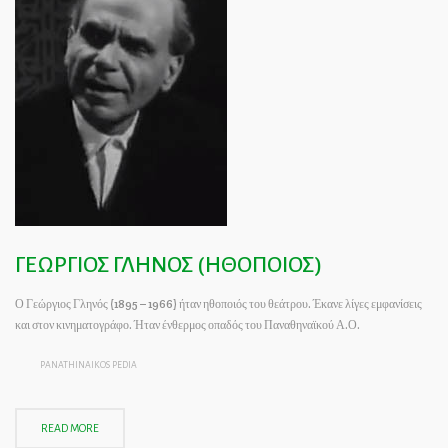
ΓΕΩΡΓΙΟΣ ΓΛΗΝΟΣ (ΗΘΟΠΟΙΟΣ)
Ο Γεώργιος Γληνός (1895 – 1966) ήταν ηθοποιός του θεάτρου. Έκανε λίγες εμφανίσεις
και στον κινηματογράφο. Ήταν ένθερμος οπαδός του Παναθηναϊκού Α.Ο.
PANATHINAIKOS PEDIA
READ MORE