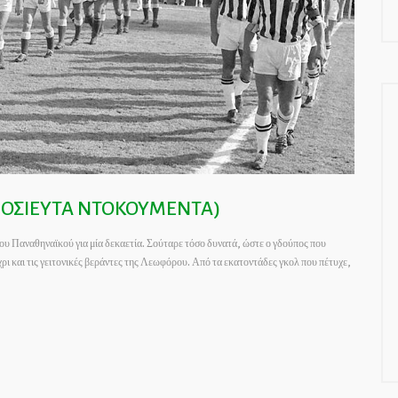
ΜΟΣΙΕΥΤΑ ΝΤΟΚΟΥΜΕΝΤΑ)
 Παναθηναϊκού για μία δεκαετία. Σούταρε τόσο δυνατά, ώστε ο γδούπος που
χρι και τις γειτονικές βεράντες της Λεωφόρου. Από τα εκατοντάδες γκολ που πέτυχε,