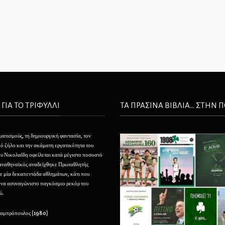
 ΓΙΑ ΤΟ ΤΡΙΦΥΛΛΙ
ΤΑ ΠΡΑΣΙΝΑ ΒΙΒΛΙΑ... ΣΤΗΝ 
ματισμούς, τη δημιουργική φαντασία, τον
Θέλουμε να φτιάξουμε τον Παναθηναϊκό μας σαν ένα
ό ζήλο και την ακάματη εργατικότητα του
τεράστιο, αφάνταστο φάρο που να φαίνεται από τα
 Νικολαΐδη οφείλεται κατά μέγιστο ποσοστό
πέρατα της ελληνικής οικουμένης και που να προσελκ
Παναθηναϊκός αναδείχθηκε Πρωταθλητής
με την αίγλη του και να καθοδηγεί την νεότητα εις του
ε μία δεκαπεντάδα αθλημάτων, κάτι που
μεγάλους κόλπους του.
ένα ασυναγώνιστο παγκόσμιο ρεκόρ του
ύ.
– Μιχάλης Παπάζογλου (1929)
Λαμπρόπουλος (1980)