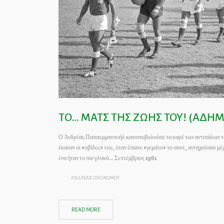
TΟ… ΜΑΤΣ ΤΗΣ ΖΩΗΣ ΤΟΥ! (ΑΔΗ
Ο Ανδρέας Παπαεμμανουήλ κανονιοβολούσε τα καρέ των αντιπάλων του
έκαναν οι «οβίδες» του, όταν έπιανε «γεμάτο» το σουτ, αντηχούσαν μέ
ένα ήταν το πιο γλυκό… Σεπτέμβριος 1961
ΑΝΔΡΕΑΣ ΟΙΚΟΝΟΜΟΥ
READ MORE