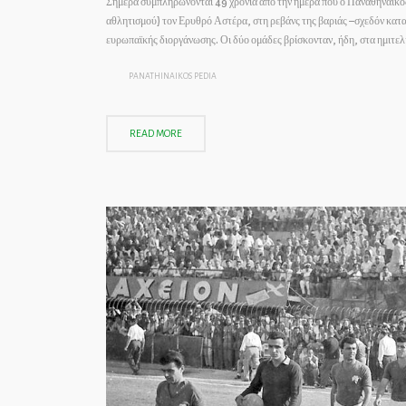
Σήμερα συμπληρώνονται 49 χρόνια από την ημέρα που ο Παναθηναϊκό
αθλητισμού) τον Ερυθρό Αστέρα, στη ρεβάνς της βαριάς –σχεδόν καταδ
ευρωπαϊκής διοργάνωσης. Οι δύο ομάδες βρίσκονταν, ήδη, στα ημιτ
PANATHINAIKOS PEDIA
READ MORE