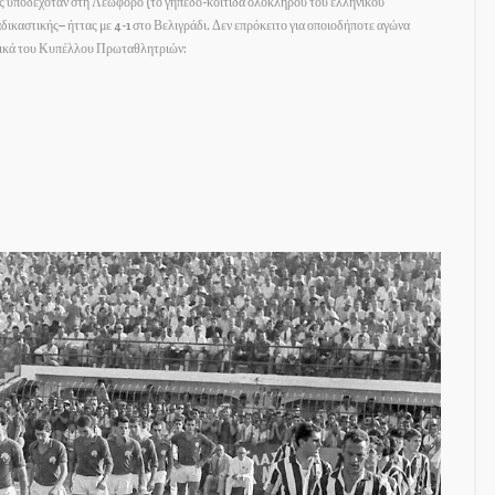
ς υποδεχόταν στη Λεωφόρο (το γήπεδο-κοιτίδα ολόκληρου του ελληνικού
ικαστικής– ήττας με 4-1 στο Βελιγράδι. Δεν επρόκειτο για οποιοδήποτε αγώνα
ελικά του Κυπέλλου Πρωταθλητριών: