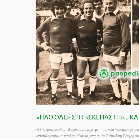
«ΠΑΟ ΟΛΕ» ΣΤΗ «ΣΚΕΠΑΣΤΗ»… ΚΑ
«Η κούρσα του Μίμη Δομάζου… Τρέχει με την μπάλα κολλημένη στα πόδι
αντίπαλη εστία και πασάρει. Και ναι, είναι γκολ! Ο Θανάσης Βέγγος 