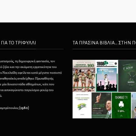
 ΓΙΑ ΤΟ ΤΡΙΦΥΛΛΙ
ΤΑ ΠΡΑΣΙΝΑ ΒΙΒΛΙΑ... ΣΤΗΝ 
ματισμούς, τη δημιουργική φαντασία, τον
Θέλουμε να φτιάξουμε τον Παναθηναϊκό μας σαν ένα
ό ζήλο και την ακάματη εργατικότητα του
τεράστιο, αφάνταστο φάρο που να φαίνεται από τα
 Νικολαΐδη οφείλεται κατά μέγιστο ποσοστό
πέρατα της ελληνικής οικουμένης και που να προσελκ
Παναθηναϊκός αναδείχθηκε Πρωταθλητής
με την αίγλη του και να καθοδηγεί την νεότητα εις του
ε μία δεκαπεντάδα αθλημάτων, κάτι που
μεγάλους κόλπους του.
ένα ασυναγώνιστο παγκόσμιο ρεκόρ του
ύ.
– Μιχάλης Παπάζογλου (1929)
Λαμπρόπουλος (1980)