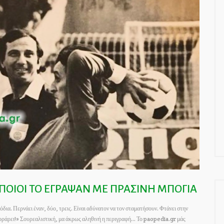
ΠΟΙΟΙ ΤΟ ΕΓΡΑΨΑΝ ΜΕ ΠΡΑΣΙΝΗ ΜΠΟΓΙΑ
α. Περνάει έναν, δύο, τρεις. Είναι αδύνατον να τον σταματήσουν. Φτάνει στην
σκοράρει!» Σουρεαλιστική, μα άκρως αληθινή η περιγραφή… Το paopedia.gr μάς