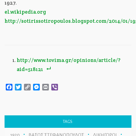
1927.
el.wikipedia.org
http://sotirissotiropoulos.blogspot.com/2014/01/1
http://www.tovima.gr/opinions/article/?
aid=518121
Facebook
Twitter
Copy
Messenger
Print
Viber
Link
TAGS:
1920
ΒΑΣΟΣ ΣΤΕΦΑΝΟΠΟΥΛΟΣ
ΔΙΚΗΓΟΡΟΙ