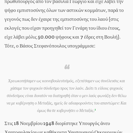
πρωθυπουργός από τον βασιλιά Γεώργιο και είχε λάβει την
ψήφο εμπιστοσύνης όλων των αστικών κομμάτων, παρά το
γεγονός πως δεν έχαιρε της εμπιστοσύνης του λαού (στις
εκλογές που είχαν προηγηθεί τον Γενάρη του ίδιου έτους,
είχε λάβει μόλις 50.000 ψήφους και 7 έδρες στη Βουλή).
Τότε, ο Βάσος Στεφανόπουλος υπογράμμισε:
Χρεωκοπήσαμεν ως κοινοβουλευτισμός, εξεπέσαμεν ως συνέλευσις και
χάσαμε τον ψυχικόν σύνδεσμο προς τον λαόν. Διότι τι είδους ψυχικός
σύνδεσμος είναι δυνατόν να διατηρηθή όταν ο μεν λαός φωνάζη δεν θέλω
να με κυβέρνηση ο Μεταξάς, ημείς δε αδιαφορούντες του απαντώμεν: Και
1
όμως θα σε κυβερνήσει ο Μεταξάς.
Στις 18 Νοεμβρίου 1948 διορίστηκε Υπουργός άνευ
Χαρτοφυλακίου με καθήκοντα Υφυπουργού Οικονομικών.