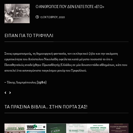
Ο ΑΝΘΡΩΠΟΣ ΠΟΥ ΔΕΝ ΕΛΕΓΕ ΠΟΤΕ «ΕΓΩ»
15 ΟΚΤΩΒΡΙΟΥ, 2020
ΕΙΠΑΝ ΓΙΑ ΤΟ ΤΡΙΦΥΛΛΙ
Στους οραματισμούς, τη δημιουργική φαντασία, τον εκπληκτικό ζήλο και την ακάματη
Θέλ
εργατικότητα του Απόστολου Νικολαΐδη οφείλεται κατά μέγιστο ποσοστό το ότι ο
φαί
Παναθηναϊκός αναδείχθηκε Πρωταθλητής Ελλάδος σε μία δεκαπεντάδα αθλημάτων, κάτι που
να 
αποτελεί ένα ασυναγώνιστο παγκόσμιο ρεκόρ του Τριφυλλιού.
– 
– Τάκης Λαμπρόπουλος (1980)
ΤΑ ΠΡΑΣΙΝΑ ΒΙΒΛΙΑ... ΣΤΗΝ ΠΟΡΤΑ ΣΑΣ!