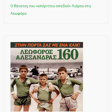
Ο θάνατος του «απέριττου οπαδού» Λιάρου στη
Λεωφόρο