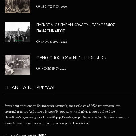
28 ΟΚΤΩΒΡΙΟΥ, 2020
ΠΑΓΚΟΣΜΙΟΣ ΠΑΠΑΝΙΚΟΛΑΟΥ – ΠΑΓΚΟΣΜΙΟΣ
ΠΑΝΑΘΗΝΑΪΚΟΣ
24 ΟΚΤΩΒΡΙΟΥ, 2020
Ο ΑΝΘΡΩΠΟΣ ΠΟΥ ΔΕΝ ΕΛΕΓΕ ΠΟΤΕ «ΕΓΩ»
15 ΟΚΤΩΒΡΙΟΥ, 2020
ΕΙΠΑΝ ΓΙΑ ΤΟ ΤΡΙΦΥΛΛΙ
Στους οραματισμούς, τη δημιουργική φαντασία, τον εκπληκτικό ζήλο και την ακάματη
Θέλ
εργατικότητα του Απόστολου Νικολαΐδη οφείλεται κατά μέγιστο ποσοστό το ότι ο
φαί
Παναθηναϊκός αναδείχθηκε Πρωταθλητής Ελλάδος σε μία δεκαπεντάδα αθλημάτων, κάτι που
να 
αποτελεί ένα ασυναγώνιστο παγκόσμιο ρεκόρ του Τριφυλλιού.
– 
– Τάκης Λαμπρόπουλος (1980)