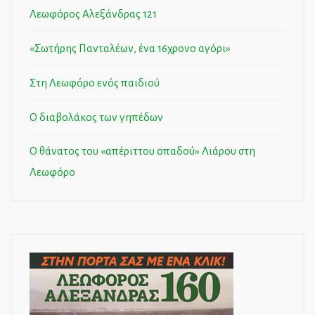
Λεωφόρος Αλεξάνδρας 121
«Σωτήρης Πανταλέων, ένα 16χρονο αγόρι»
Στη Λεωφόρο ενός παιδιού
Ο διαβολάκος των γηπέδων
Ο θάνατος του «απέριττου οπαδού» Λιάρου στη
Λεωφόρο