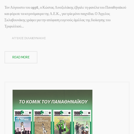
Τον Αύγουστο του 1956, ο Κώστας Λινοξυλάκης έβγαλε τη φανέλα του Παναθηναϊκού
και φόρεσε τα κιτρινόμαυρα της Α.Ε.Κ., για τρία μόνο παιχνίδια. Ο Άγγελος
Σκλαβουνάκης γράφει για την απόφαση ευγενούς άμιλλας της διοίκησης του
Τριφυλλιού…
ΑΓΓΕΛΟΣ ΣΚΛΑΒΟΥΝΑΚΗΣ
READ MORE