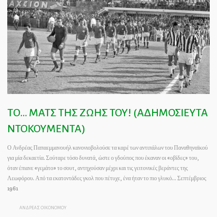
TΟ… ΜΑΤΣ ΤΗΣ ΖΩΗΣ ΤΟΥ! (ΑΔΗΜΟΣΙΕΥΤΑ
ΝΤΟΚΟΥΜΕΝΤΑ)
Ο Ανδρέας Παπαεμμανουήλ κανονιοβολούσε τα καρέ των αντιπάλων του Παναθηναϊκού
για μία δεκαετία. Σούταρε τόσο δυνατά, ώστε ο γδούπος που έκαναν οι «οβίδες» του,
όταν έπιανε «γεμάτο» το σουτ, αντηχούσαν μέχρι και τις γειτονικές βεράντες της
Λεωφόρου. Από τα εκατοντάδες γκολ που πέτυχε, ένα ήταν το πιο γλυκό… Σεπτέμβριος
1961
ΑΝΔΡΕΑΣ ΟΙΚΟΝΟΜΟΥ