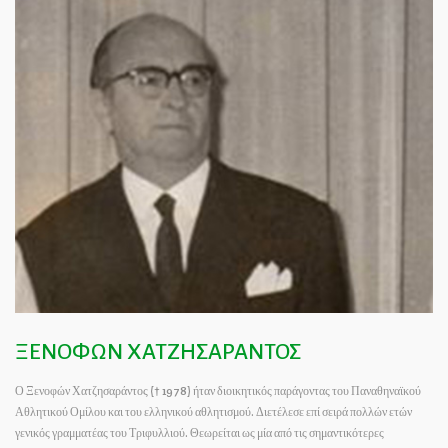
ΞΕΝΟΦΩΝ ΧΑΤΖΗΣΑΡΑΝΤΟΣ
Ο Ξενοφών Χατζησαράντος († 1978) ήταν διοικητικός παράγοντας του Παναθηναϊκού
Αθλητικού Ομίλου και του ελληνικού αθλητισμού. Διετέλεσε επί σειρά πολλών ετών
γενικός γραμματέας του Τριφυλλιού. Θεωρείται ως μία από τις σημαντικότερες