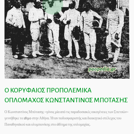
Ο ΚΟΡΥΦΑΙΟΣ ΠΡΟΠΟΛΕΜΙΚΑ
ΟΠΛΟΜΑΧΟΣ ΚΩΝΣΤΑΝΤΙΝΟΣ ΜΠΟΤΑΣΗΣ
Ο Κωνσταντίνος Μπότασης –γόνος μία από τις παραδοσιακές οικογένειες των Σπετσών–
γεννήθηκε το 1890 στην Αθήνα. Ήταν ποδοσφαιριστής και διοικητικό στέλεχος του
Παναθηναϊκού και ολυμπιονίκης στο άθλημα της οπλομαχίας.