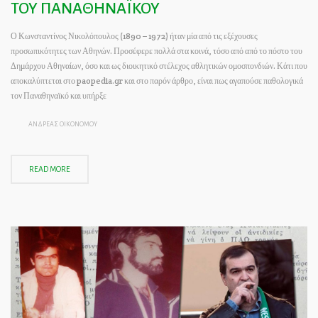
ΤΟΥ ΠΑΝΑΘΗΝΑΪΚΟΥ
Ο Κωνσταντίνος Νικολόπουλος (1890 – 1972) ήταν μία από τις εξέχουσες
προσωπικότητες των Αθηνών. Προσέφερε πολλά στα κοινά, τόσο από από το πόστο του
Δημάρχου Αθηναίων, όσο και ως διοικητικό στέλεχος αθλητικών ομοσπονδιών. Κάτι που
αποκαλύπτεται στο paopedia.gr και στο παρόν άρθρο, είναι πως αγαπούσε παθολογικά
τον Παναθηναϊκό και υπήρξε
ΑΝΔΡΕΑΣ ΟΙΚΟΝΟΜΟΥ
READ MORE