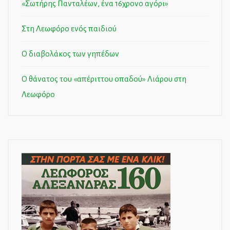
«Σωτήρης Πανταλέων, ένα 16χρονο αγόρι»
Στη Λεωφόρο ενός παιδιού
Ο διαβολάκος των γηπέδων
Ο θάνατος του «απέριττου οπαδού» Λιάρου στη
Λεωφόρο