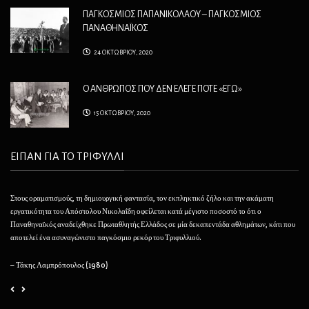
ΠΑΓΚΟΣΜΙΟΣ ΠΑΠΑΝΙΚΟΛΑΟΥ – ΠΑΓΚΟΣΜΙΟΣ
ΠΑΝΑΘΗΝΑΪΚΟΣ
24 ΟΚΤΩΒΡΙΟΥ, 2020
Ο ΑΝΘΡΩΠΟΣ ΠΟΥ ΔΕΝ ΕΛΕΓΕ ΠΟΤΕ «ΕΓΩ»
15 ΟΚΤΩΒΡΙΟΥ, 2020
ΕΙΠΑΝ ΓΙΑ ΤΟ ΤΡΙΦΥΛΛΙ
Στους οραματισμούς, τη δημιουργική φαντασία, τον εκπληκτικό ζήλο και την ακάματη
Θέλ
εργατικότητα του Απόστολου Νικολαΐδη οφείλεται κατά μέγιστο ποσοστό το ότι ο
φαί
Παναθηναϊκός αναδείχθηκε Πρωταθλητής Ελλάδος σε μία δεκαπεντάδα αθλημάτων, κάτι που
να 
αποτελεί ένα ασυναγώνιστο παγκόσμιο ρεκόρ του Τριφυλλιού.
– 
– Τάκης Λαμπρόπουλος (1980)