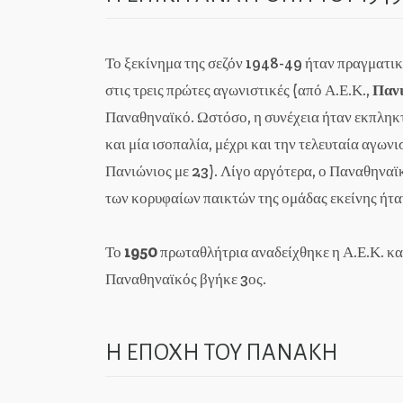
Το ξεκίνημα της σεζόν 1948-49 ήταν πραγματικά
στις τρεις πρώτες αγωνιστικές (από Α.Ε.Κ.,
Παν
Παναθηναϊκό. Ωστόσο, η συνέχεια ήταν εκπλη
και μία ισοπαλία, μέχρι και την τελευταία αγωνι
Πανιώνιος με 23). Λίγο αργότερα, ο Παναθηναϊ
των κορυφαίων παικτών της ομάδας εκείνης ήτα
Το
1950
πρωταθλήτρια αναδείχθηκε η Α.Ε.Κ. και
Παναθηναϊκός βγήκε 3ος.
Η ΕΠΟΧΗ ΤΟΥ ΠΑΝΑΚΗ