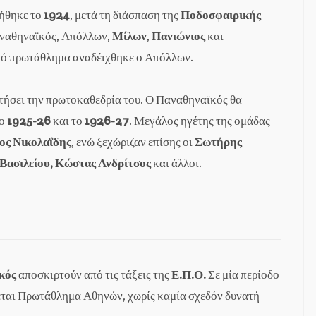
ιήθηκε το
1924
, μετά τη διάσπαση της
Ποδοσφαιρικής
Παναθηναϊκός, Απόλλων,
Μίλων
,
Πανιώνιος
και
ικό πρωτάθλημα αναδέιχθηκε ο Απόλλων.
στήσει την πρωτοκαθεδρία του. Ο Παναθηναϊκός θα
το
1925-26
και το
1926-27
. Μεγάλος ηγέτης της ομάδας
ος Νικολαΐδης
, ενώ ξεχώριζαν επίσης οι
Σωτήρης
Βασιλείου, Κώστας Ανδρίτσος
και άλλοι.
κός
αποσκιρτούν από τις τάξεις της
Ε.Π.Ο.
Σε μία περίοδο
νεται Πρωτάθλημα Αθηνών, χωρίς καμία σχεδόν δυνατή