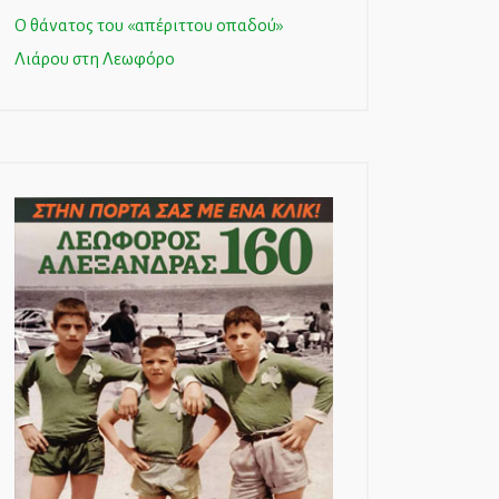
Ο θάνατος του «απέριττου οπαδού»
Λιάρου στη Λεωφόρο