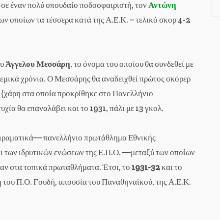
ά σε έναν πολύ σπουδαίο ποδοσφαιριστή, τον
Αντώνη
ων οποίων τα τέσσερα κατά της Α.Ε.Κ. – τελικό σκορ 4-2
ου
Άγγελου Μεσσάρη
, το όνομα του οποίου θα συνδεθεί με
εμικά χρόνια. Ο Μεσσάρης θα αναδειχθεί πρώτος σκόρερ
 (χάρη στα οποία προκρίθηκε στο Πανελλήνιο
υχία θα επαναλάβει και το 1931, πάλι με 13 γκολ.
ειραματικά— πανελλήνιο πρωτάθλημα Εθνικής
ι των ιδρυτικών ενώσεων της Ε.Π.Ο. —μεταξύ των οποίων
αν στα τοπικά πρωταθλήματα. Έτσι, το
1931-32
και το
 του Π.Ο. Γουδή, απουσία του Παναθηναϊκού, της Α.Ε.Κ.