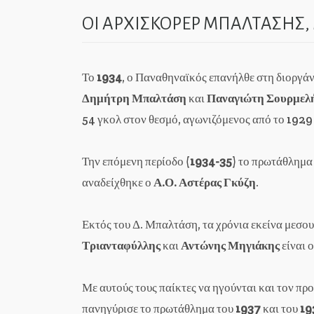
ΟΙ ΑΡΧΙΣΚΟΡΕΡ ΜΠΑΛΤΑΣΗΣ
Το
1934
, ο Παναθηναϊκός επανήλθε στη διοργάν
Δημήτρη
Μπαλτάση
και
Παναγιώτη Σουρμελ
54 γκολ στον θεσμό, αγωνιζόμενος από το 1929
Την επόμενη περίοδο (
1934-35
) το πρωτάθλημα
αναδείχθηκε ο
Α.Ο. Αστέρας Γκύζη
.
Εκτός του Δ. Μπαλτάση, τα χρόνια εκείνα μεσο
Τριανταφύλλης
και
Αντώνης Μηγιάκης
είναι ο
Με αυτούς τους παίκτες να ηγούνται και τον π
πανηγύρισε το πρωτάθλημα του
1937
και του
19