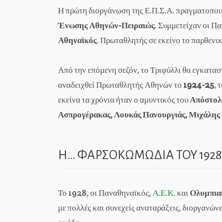
Η πρώτη διοργάνωση της Ε.Π.Σ.Α. πραγματοπο
Ένωσης Αθηνών-Πειραιώς
. Συμμετείχαν οι 
Αθηναϊκός
. Πρωταθλητής σε εκείνο το παρθεν
Από την επόμενη σεζόν, το Τριφύλλι θα εγκατα
αναδειχθεί Πρωταθλητής Αθηνών το
1924-25
, 
εκείνα τα χρόνια ήταν ο αμυντικός του
Απόστολ
Ασπρογέρακας, Λουκάς Πανουργιάς, Μιχάλης 
Η… ΦΑΡΣΟΚΩΜΩΔΙΑ ΤΟΥ 1928
Το 1928, οι Παναθηναϊκός,
Α.Ε.Κ.
και
Ολυμπια
με πολλές και συνεχείς αναταράξεις, διοργανώ