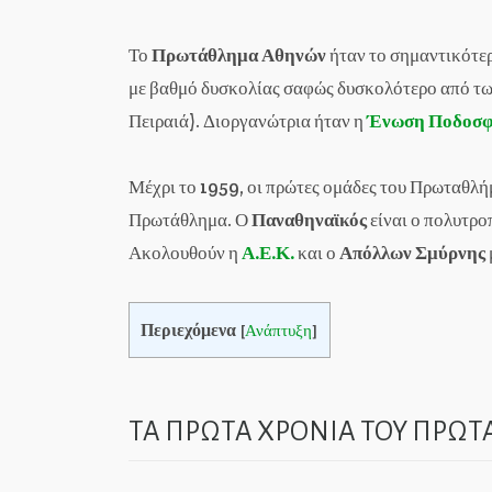
Το
Πρωτάθλημα Αθηνών
ήταν το σημαντικότε
με βαθμό δυσκολίας σαφώς δυσκολότερο από τ
Πειραιά). Διοργανώτρια ήταν η
Ένωση Ποδοσφα
Μέχρι το 1959, οι πρώτες ομάδες του Πρωταθλ
Πρωτάθλημα. Ο
Παναθηναϊκός
είναι ο πολυτρο
Ακολουθούν η
Α.Ε.Κ.
και ο
Απόλλων Σμύρνης
Περιεχόμενα
[
Ανάπτυξη
]
ΤΑ ΠΡΩΤΑ ΧΡΟΝΙΑ ΤΟΥ ΠΡ