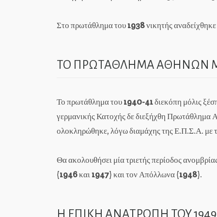
Στο πρωτάθλημα του
1938
νικητής αναδείχθηκε
ΤΟ ΠΡΩΤΑΘΛΗΜΑ ΑΘΗΝΩΝ 
Το πρωτάθλημα του
1940-41
διεκόπη μόλις ξέσ
γερμανικής Κατοχής δε διεξήχθη Πρωτάθλημα 
ολοκληρώθηκε, λόγω διαμάχης της Ε.Π.Σ.Α. με 
Θα ακολουθήσει μία τριετής περίοδος ανομβρίας 
(
1946
και
1947
) και τον Απόλλωνα (
1948
).
Η ΕΠΙΚΗ ΑΝΑΤΡΟΠΗ ΤΟΥ 1949