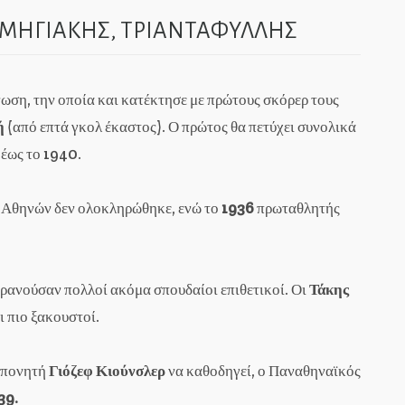
, ΜΗΓΙΑΚΗΣ, ΤΡΙΑΝΤΑΦΥΛΛΗΣ
ωση, την οποία και κατέκτησε με πρώτους σκόρερ τους
ή
(από επτά γκολ έκαστος). Ο πρώτος θα πετύχει συνολικά
 έως το 1940.
 Αθηνών δεν ολοκληρώθηκε, ενώ το
1936
πρωταθλητής
υρανούσαν πολλοί ακόμα σπουδαίοι επιθετικοί. Οι
Τάκης
ι πιο ξακουστοί.
ροπονητή
Γιόζεφ Κιούνσλερ
να καθοδηγεί, ο Παναθηναϊκός
39.