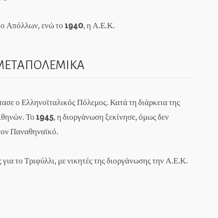
 ο Απόλλων, ενώ το
1940
, η Α.Ε.Κ.
ΜΕΤΑΠΟΛΕΜΙΚΑ
πασε ο Ελληνοϊταλικός Πόλεμος. Κατά τη διάρκεια της
Αθηνών. Το
1945
, η διοργάνωση ξεκίνησε, όμως δεν
τον Παναθηναϊκό.
για το Τριφύλλι, με νικητές της διοργάνωσης την Α.Ε.Κ.