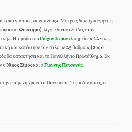
 κακό για τους «πράσινους». Με τρεις διαδοχικές ήττες
ιώνιο
και
Φωστήρα
), λίγοι έδιναν ελπίδες στον
κτική… Η ομάδα του
Γιόχαν Στραντλ
σημείωσε 12 νίκες
στική και κατέκτησε τον τίτλο με 25 βαθμούς (2ος ο
κός θα κατακτήσει και το Πανελλήνιο Πρωτάθλημα. Εκ
ν ο
Νίκος Σίμος
και ο
Γιάννης Πετσανάς
.
 την επόμενη χρονιά ο Πανιώνιος. Τις σεζόν αυτές, ο