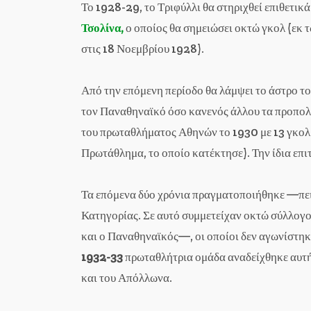
Το 1928-29, το Τριφύλλι θα στηριχθεί επιθετικ
Τσολίνα,
ο οποίος θα σημειώσει οκτώ γκολ (εκ τ
στις 18 Νοεμβρίου 1928).
Από την επόμενη περίοδο θα λάμψει το άστρο τ
τον Παναθηναϊκό όσο κανενός άλλου τα προπολ
του πρωταθλήματος Αθηνών το 1930 με 13 γκολ
Πρωτάθλημα, το οποίο κατέκτησε). Την ίδια επιτ
Τα επόμενα δύο χρόνια πραγματοποιήθηκε —π
Κατηγορίας. Σε αυτό συμμετείχαν οκτώ σύλλογο
και ο Παναθηναϊκός—, οι οποίοι δεν αγωνίστηκ
1932-33
πρωταθλήτρια ομάδα αναδείχθηκε αυτή
και του Απόλλωνα.