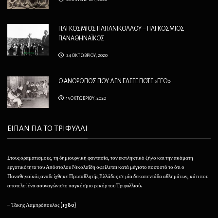
ΠΑΓΚΟΣΜΙΟΣ ΠΑΠΑΝΙΚΟΛΑΟΥ – ΠΑΓΚΟΣΜΙΟΣ
ΠΑΝΑΘΗΝΑΪΚΟΣ
24 ΟΚΤΩΒΡΙΟΥ, 2020
Ο ΑΝΘΡΩΠΟΣ ΠΟΥ ΔΕΝ ΕΛΕΓΕ ΠΟΤΕ «ΕΓΩ»
15 ΟΚΤΩΒΡΙΟΥ, 2020
ΕΙΠΑΝ ΓΙΑ ΤΟ ΤΡΙΦΥΛΛΙ
Στους οραματισμούς, τη δημιουργική φαντασία, τον εκπληκτικό ζήλο και την ακάματη
Θέλ
εργατικότητα του Απόστολου Νικολαΐδη οφείλεται κατά μέγιστο ποσοστό το ότι ο
φαί
Παναθηναϊκός αναδείχθηκε Πρωταθλητής Ελλάδος σε μία δεκαπεντάδα αθλημάτων, κάτι που
να 
αποτελεί ένα ασυναγώνιστο παγκόσμιο ρεκόρ του Τριφυλλιού.
– 
– Τάκης Λαμπρόπουλος (1980)