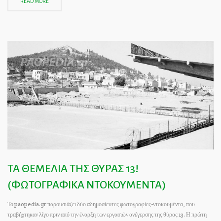
READ MORE
ΤΑ ΘΕΜΕΛΙΑ ΤΗΣ ΘΥΡΑΣ 13!
(ΦΩΤΟΓΡΑΦΙΚΑ ΝΤΟΚΟΥΜΕΝΤΑ)
Το paopedia.gr παρουσιάζει δύο αδημοσίευτες φωτογραφίες-ντοκουμέντα, που
τραβήχτηκαν λίγο πριν από την έναρξη των εργασιών ανέγερσης της θύρας 13. Η πρώτη