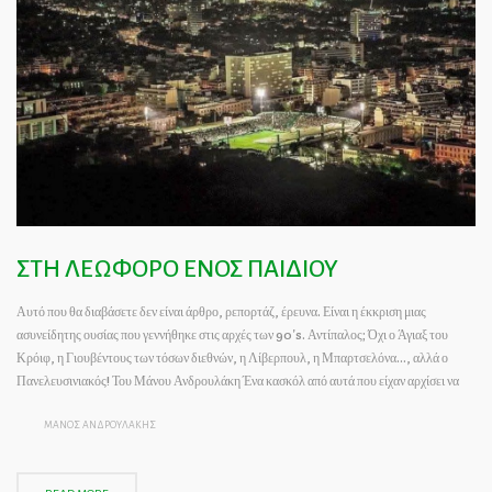
ΣΤΗ ΛΕΩΦΟΡΟ ΕΝΟΣ ΠΑΙΔΙΟΥ
Αυτό που θα διαβάσετε δεν είναι άρθρο, ρεπορτάζ, έρευνα. Είναι η έκκριση μιας
ασυνείδητης ουσίας που γεννήθηκε στις αρχές των 90’s. Αντίπαλος; Όχι ο Άγιαξ του
Κρόιφ, η Γιουβέντους των τόσων διεθνών, η Λίβερπουλ, η Μπαρτσελόνα…, αλλά ο
Πανελευσινιακός! Του Μάνου Ανδρουλάκη Ένα κασκόλ από αυτά που είχαν αρχίσει να
ΜΑΝΟΣ ΑΝΔΡΟΥΛΑΚΗΣ