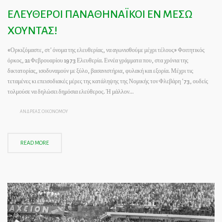
ΕΛΕΥΘΕΡΟΙ ΠΑΝΑΘΗΝΑΪΚΟΙ ΕΝ ΜΕΣΩ
ΧΟΥΝΤΑΣ!
«Ορκιζόμαστε, στ’ όνομα της ελευθερίας, να αγωνισθούμε μέχρι τέλους» Φοιτητικός
όρκος, 21 Φεβρουαρίου 1973 Ελευθερία. Εννέα γράμματα που, στα χρόνια της
δικτατορίας, ισοδυναμούν με ξύλο, βασανιστήρια, φυλακή και εξορία. Μέχρι τις
τεταμένες κι επεισοδιακές μέρες της κατάληψης της Νομικής τον Φλεβάρη ’73, ουδείς
τολμούσε να δηλώσει δημόσια ελεύθερος. Ή μάλλον…
ΑΝΔΡΕΑΣ ΟΙΚΟΝΟΜΟΥ
READ MORE