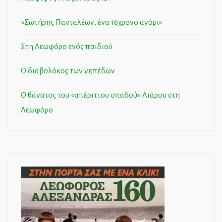
«Σωτήρης Πανταλέων, ένα 16χρονο αγόρι»
Στη Λεωφόρο ενός παιδιού
Ο διαβολάκος των γηπέδων
Ο θάνατος του «απέριττου οπαδού» Λιάρου στη
Λεωφόρο