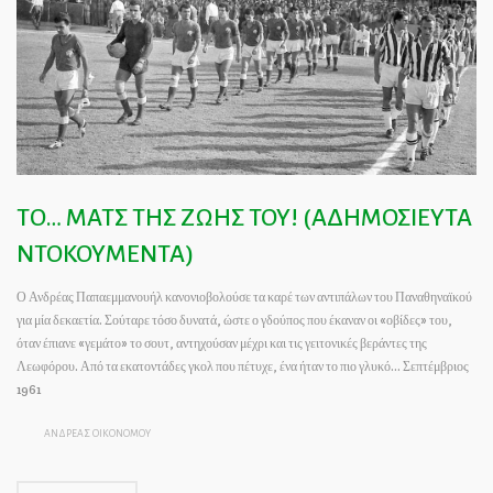
TΟ… ΜΑΤΣ ΤΗΣ ΖΩΗΣ ΤΟΥ! (ΑΔΗΜΟΣΙΕΥΤΑ
ΝΤΟΚΟΥΜΕΝΤΑ)
Ο Ανδρέας Παπαεμμανουήλ κανονιοβολούσε τα καρέ των αντιπάλων του Παναθηναϊκού
για μία δεκαετία. Σούταρε τόσο δυνατά, ώστε ο γδούπος που έκαναν οι «οβίδες» του,
όταν έπιανε «γεμάτο» το σουτ, αντηχούσαν μέχρι και τις γειτονικές βεράντες της
Λεωφόρου. Από τα εκατοντάδες γκολ που πέτυχε, ένα ήταν το πιο γλυκό… Σεπτέμβριος
1961
ΑΝΔΡΕΑΣ ΟΙΚΟΝΟΜΟΥ