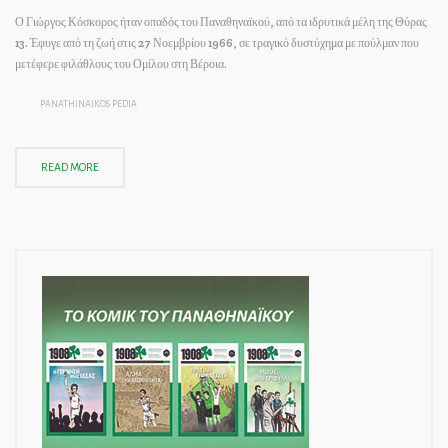
Ο Γιώργος Κόσκορος ήταν οπαδός του Παναθηναϊκού, από τα ιδρυτικά μέλη της Θύρας
13. Έφυγε από τη ζωή στις 27 Νοεμβρίου 1966, σε τραγικό δυστύχημα με πούλμαν που
μετέφερε φιλάθλους του Ομίλου στη Βέροια.
PANATHINAIKOS PEDIA
READ MORE